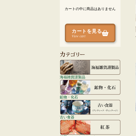
カートの中に商品はありません
カートを見る
View cart
海福雑貨謹製品
鉱物・化石
古い食器