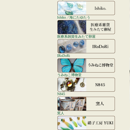
Ishiko. / 海にたゆたう
医療系雑貨生みたて卵屋
IRoDoRi
うみねこ博物堂
N845
窯人