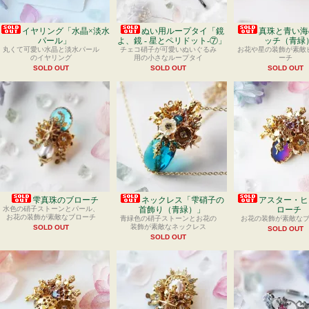
イヤリング「水晶×淡水
ぬい用ループタイ「鏡
真珠と青い海
パール」
よ、鏡 - 星とペリドット-⑦」
ッチ（青緑
丸くて可愛い水晶と淡水パール
チェコ硝子が可愛いぬいぐるみ
お花や星の装飾が素敵
のイヤリング
用の小さなループタイ
ーチ
SOLD OUT
SOLD OUT
SOLD OUT
雫真珠のブローチ
ネックレス「雫硝子の
アスター・ヒ
水色の硝子ストーンとパール、
首飾り（青緑）」
ローチ
お花の装飾が素敵なブローチ
青緑色の硝子ストーンとお花の
お花の装飾が素敵な
装飾が素敵なネックレス
SOLD OUT
SOLD OUT
SOLD OUT