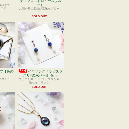
チ（フロストロイヤルブル
れたキャ
ー）
バッグ
お花や星の装飾が素敵なブロー
チ
SOLD OUT
プ【色の
イヤリング「ラピスラ
）
ズリ×淡水パール-銀-」
るマルチ
丸くて可愛いラピスラズリが素
敵なイヤリング
SOLD OUT