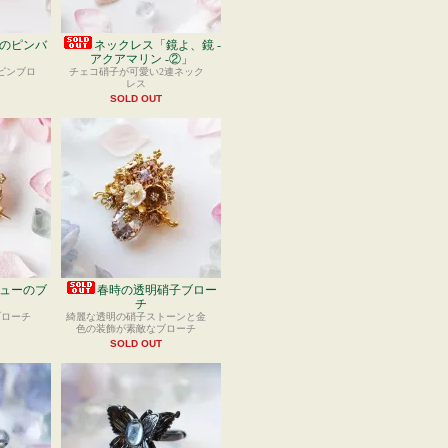
のピンバ
ネックレス「鏡よ、鏡 -
）
アクアマリン -②」
ピンブロ
チェコ硝子が可愛い2連ネック
レス
SOLD OUT
ューのブ
春時の透明硝子ブロー
チ
ブローチ
綺麗な透明の硝子ストーンと金
色の装飾が素敵なブローチ
SOLD OUT