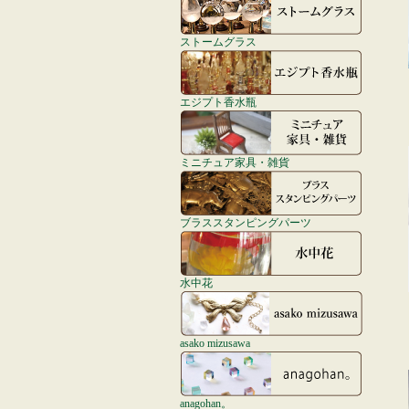
ストームグラス
エジプト香水瓶
ミニチュア家具・雑貨
ブラススタンピングパーツ
水中花
asako mizusawa
anagohan。