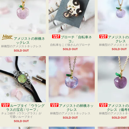
ブローチ「自転車ネ
アメジストの
アメジストの林檎ネ
コ」
クレス
ックレス
自転車をこぐ猫さんのブローチ
林檎型のアメジストネ
林檎型のアメジストネックレス
SOLD OUT
SOLD OUT
SOLD OUT
ループタイ「ウラング
アメジストの林檎ネッ
アメジストの
ラスの宝石 / リーフ」
クレス
クレス（備考
チェコ硝子（ウラングラス）が
林檎型のアメジストネックレス
林檎型のアメジストネ
可愛いループタイ
SOLD OUT
SOLD OUT
SOLD OUT