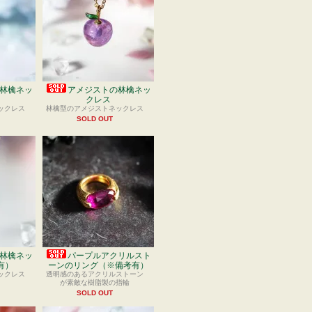
林檎ネッ
アメジストの林檎ネッ
クレス
ックレス
林檎型のアメジストネックレス
SOLD OUT
林檎ネッ
パープルアクリルスト
有）
ーンのリング（※備考有）
ックレス
透明感のあるアクリルストーン
が素敵な樹脂製の指輪
SOLD OUT