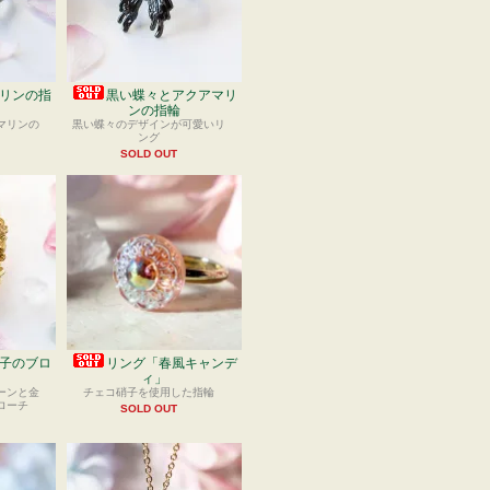
リンの指
黒い蝶々とアクアマリ
ンの指輪
マリンの
黒い蝶々のデザインが可愛いリ
ング
SOLD OUT
子のブロ
リング「春風キャンデ
ィ」
ーンと金
チェコ硝子を使用した指輪
ローチ
SOLD OUT