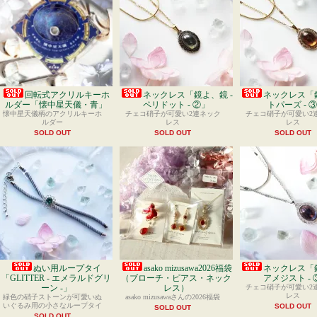
回転式アクリルキーホ
ネックレス「鏡よ、鏡 -
ネックレス「鏡
ルダー「懐中星天儀・青」
ペリドット - ②」
トパーズ - 
懐中星天儀柄のアクリルキーホ
チェコ硝子が可愛い2連ネック
チェコ硝子が可愛い2
ルダー
レス
レス
SOLD OUT
SOLD OUT
SOLD OUT
ぬい用ループタイ
asako mizusawa2026福袋
ネックレス「鏡
「GLITTER - エメラルドグリ
（ブローチ・ピアス・ネック
アメジスト - 
ーン -」
レス）
チェコ硝子が可愛い2
レス
緑色の硝子ストーンが可愛いぬ
asako mizusawaさんの2026福袋
いぐるみ用の小さなループタイ
SOLD OUT
SOLD OUT
SOLD OUT