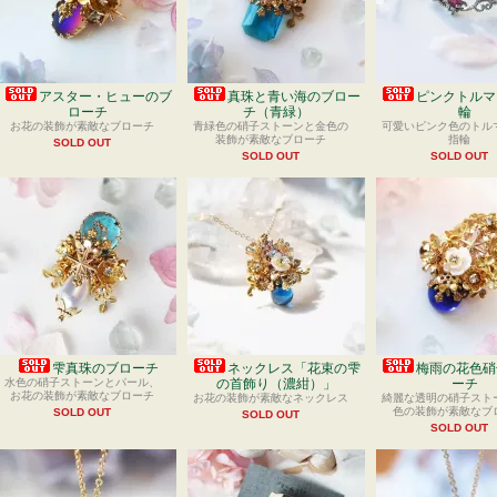
アスター・ヒューのブ
真珠と青い海のブロー
ピンクトルマ
ローチ
チ（青緑）
輪
お花の装飾が素敵なブローチ
青緑色の硝子ストーンと金色の
可愛いピンク色のトル
装飾が素敵なブローチ
指輪
SOLD OUT
SOLD OUT
SOLD OUT
雫真珠のブローチ
ネックレス「花束の雫
梅雨の花色硝
水色の硝子ストーンとパール、
の首飾り（濃紺）」
ーチ
お花の装飾が素敵なブローチ
お花の装飾が素敵なネックレス
綺麗な透明の硝子スト
色の装飾が素敵なブ
SOLD OUT
SOLD OUT
SOLD OUT