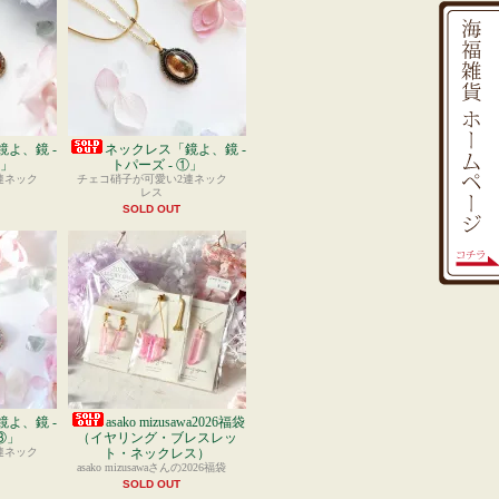
よ、鏡 -
ネックレス「鏡よ、鏡 -
③」
トパーズ - ①」
連ネック
チェコ硝子が可愛い2連ネック
レス
SOLD OUT
よ、鏡 -
asako mizusawa2026福袋
③」
（イヤリング・ブレスレッ
連ネック
ト・ネックレス）
asako mizusawaさんの2026福袋
SOLD OUT