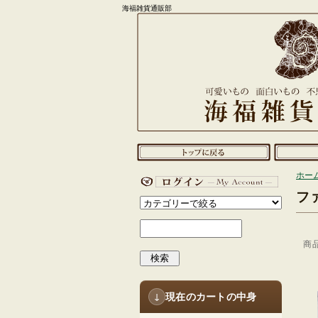
海福雑貨通販部
ホー
フ
商
検索
現在のカートの中身
↓