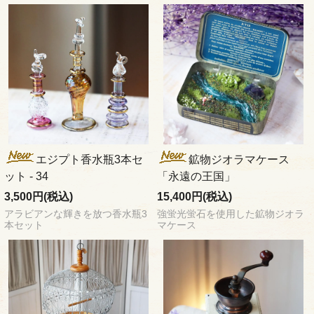
エジプト香水瓶3本セ
鉱物ジオラマケース
ット - 34
「永遠の王国」
3,500円(税込)
15,400円(税込)
アラビアンな輝きを放つ香水瓶3
強蛍光蛍石を使用した鉱物ジオラ
本セット
マケース