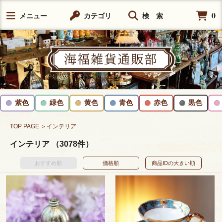
0
メニュー
カテゴリ
検 索
紫色
緑色
黄色
青色
赤色
黒色
TOP PAGE
＞インテリア
インテリア （3078件）
おすすめ順
価格順
商品IDの大きい順