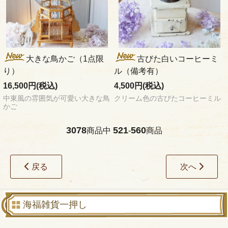
大きな鳥かご（1点限
古びた白いコーヒーミ
り）
ル（備考有）
16,500円(税込)
4,500円(税込)
中東風の雰囲気が可愛い大きな鳥
クリーム色の古びたコーヒーミル
かご
3078
521
560
商品中
-
商品
戻る
次へ
海福雑貨一押し