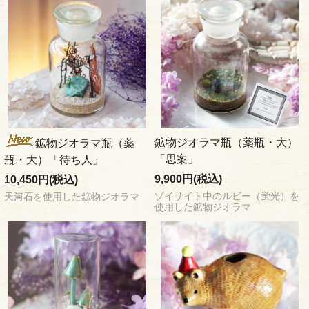
鉱物ジオラマ瓶（薬瓶・大）
鉱物ジオラマ瓶（薬
「思案」
瓶・大）「待ち人」
9,900円(税込)
10,450円(税込)
ゾイサイト中のルビー（蛍光）を
天河石を使用した鉱物ジオラマ
使用した鉱物ジオラマ