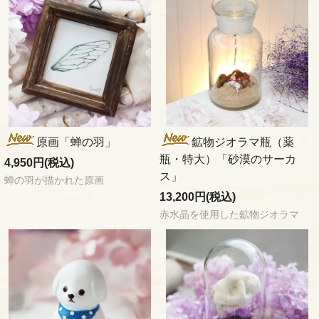
原画「蝉の羽」
鉱物ジオラマ瓶（薬
瓶・特大）「砂漠のサーカ
4,950円(税込)
ス」
蝉の羽が描かれた原画
13,200円(税込)
赤水晶を使用した鉱物ジオラマ