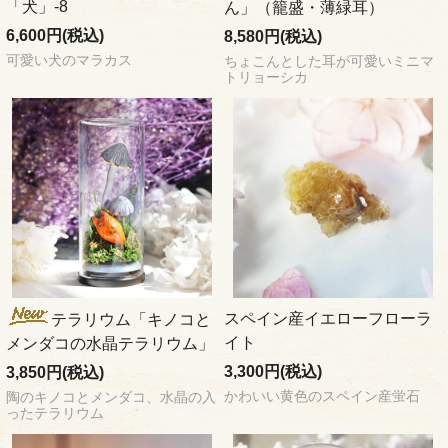
「犬」-8
ん」（籠盛・薄緑耳）
6,600円(税込)
8,580円(税込)
可愛い犬のマラカス
ちょこんとした耳が可愛いミニマ
トリョーシカ
スペイン産イエローフローラ
テラリウム「キノコと
イト
メンダコの水晶テラリウム」
3,300円(税込)
3,850円(税込)
かわいい黄色のスペイン産蛍石
陶のキノコとメンダコ、水晶の入
ったテラリウム