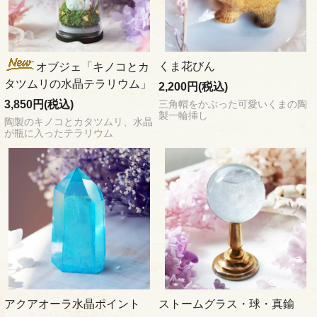
くま花びん
オブジェ「キノコとカ
タツムリの水晶テラリウム」
2,200円(税込)
3,850円(税込)
三角帽をかぶった可愛いくまの陶
製一輪挿し
陶製のキノコとカタツムリ、水晶
が瓶に入ったテラリウム
アクアオーラ水晶ポイント
ストームグラス・球・真鍮