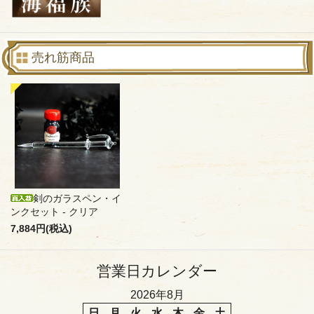
売れ筋商品
剣のガラスペン・イ
ンクセット - クリア
7,884円(税込)
営業日カレンダー
2026年8月
日
月
火
水
木
金
土