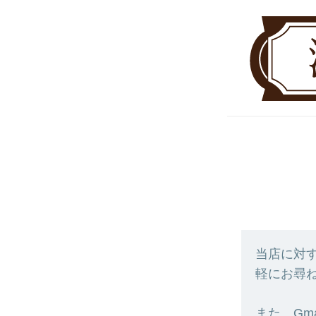
当店に対
軽にお尋
また、Gm