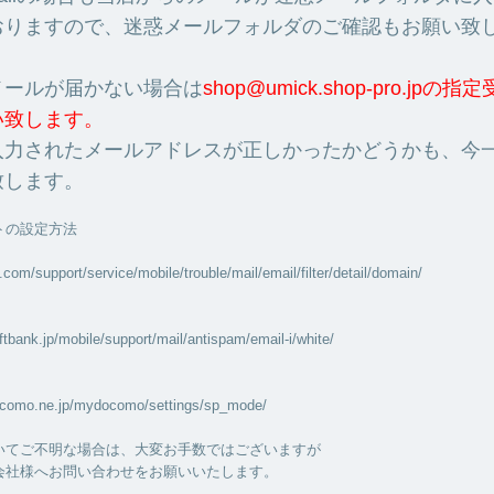
おりますので、迷惑メールフォルダのご確認もお願い致
メールが届かない場合は
shop@umick.shop-pro.jpの
い致します。
入力されたメールアドレスが正しかったかどうかも、今
致します。
トの設定方法
com/support/service/mobile/trouble/mail/email/filter/detail/domain/
ftbank.jp/mobile/support/mail/antispam/email-i/white/
ocomo.ne.jp/mydocomo/settings/sp_mode/
いてご不明な場合は、大変お手数ではございますが
会社様へお問い合わせをお願いいたします。