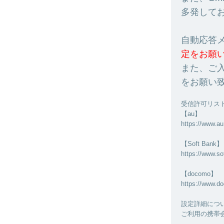
多発して
自動応答
定をお願
また、ご
をお願い
受信許可リス
【au】
https://www.au.
【Soft Bank】
https://www.so
【docomo】
https://www.d
設定詳細につ
ご利用の携帯