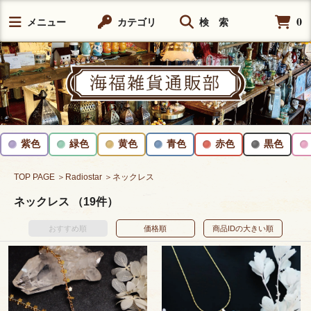
0
メニュー
カテゴリ
検 索
紫色
緑色
黄色
青色
赤色
黒色
TOP PAGE
＞Radiostar
＞ネックレス
ネックレス （19件）
おすすめ順
価格順
商品IDの大きい順