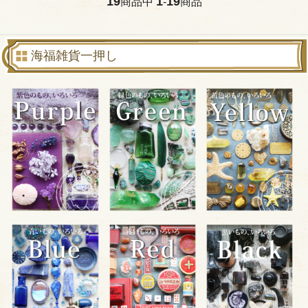
19
1
19
商品中
-
商品
海福雑貨一押し