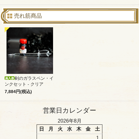
売れ筋商品
剣のガラスペン・イ
ンクセット - クリア
7,884円(税込)
営業日カレンダー
2026年8月
日
月
火
水
木
金
土
1