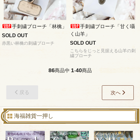
手刺繍ブローチ「林檎」
手刺繍ブローチ「甘く囁
く山羊」
SOLD OUT
SOLD OUT
赤黒い林檎の刺繍ブローチ
こちらをじっと見据える山羊の刺
繍ブローチ
86
1
40
商品中
-
商品
戻る
次へ
海福雑貨一押し