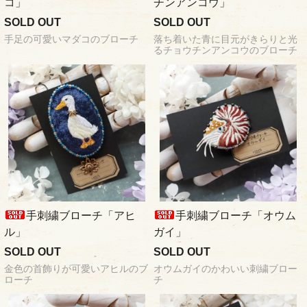
コ」
チンアンコウ」
SOLD OUT
SOLD OUT
手足の可愛いマダコのブローチ
落ち着いた青に目元がきらりと光
るチョウチンアンコウのブローチ
手刺繍ブローチ「アヒ
手刺繍ブローチ「オウム
ル」
ガイ」
SOLD OUT
SOLD OUT
金色の首飾りが可愛いアヒルのブ
オウムガイのかわいい刺繍ブロー
ローチ
チ