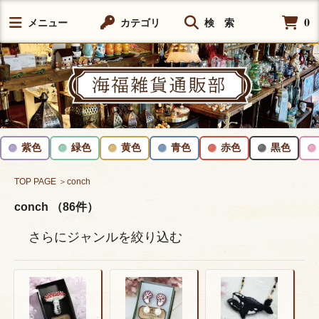
0
メニュー
カテゴリ
検 索
紫色
緑色
黄色
青色
赤色
黒色
TOP PAGE
＞conch
conch （86件）
さらにジャンルを絞り込む