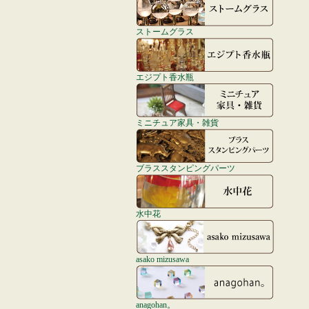
ストームグラス
エジプト香水瓶
ミニチュア家具・雑貨
ブラススタンピングパーツ
水中花
asako mizusawa
anagohan。