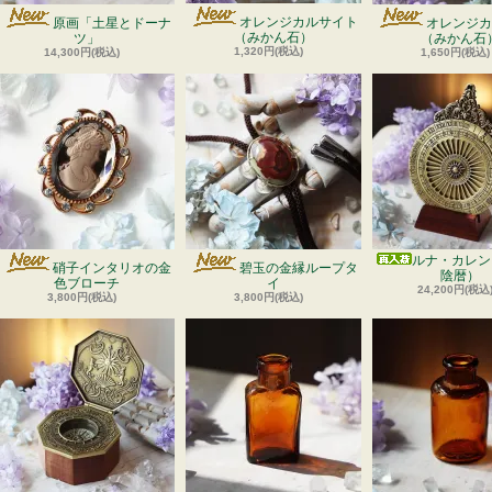
オレンジカルサイト
原画「土星とドーナ
オレンジカ
（みかん石）
ツ」
（みかん石
1,320円(税込)
14,300円(税込)
1,650円(税込)
ルナ・カレン
硝子インタリオの金
碧玉の金縁ループタ
陰暦）
色ブローチ
イ
24,200円(税込
3,800円(税込)
3,800円(税込)