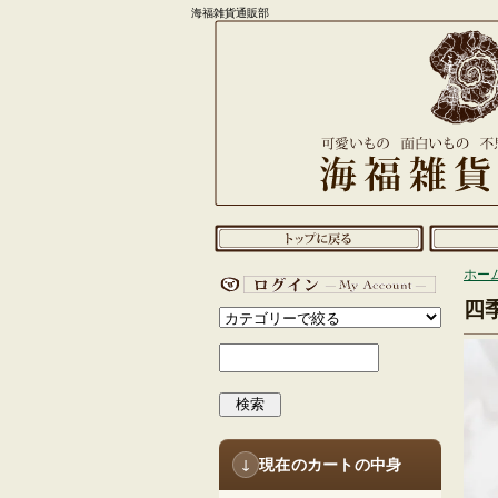
海福雑貨通販部
ホー
四
検索
現在のカートの中身
↓