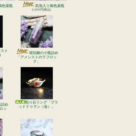
褐色薬瓶
気泡入り褐色薬瓶
2,500円(税込)
アスト
琥珀糖の小瓶詰め
）
「アメシストのラフロッ
ク」
彫り石リング「ブラ
瓶詰め
ッドドゥマン（金）」
ロッ