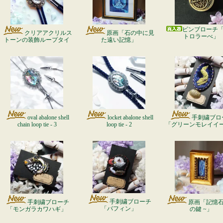
ピンブローチ
クリアアクリルス
原画「石の中に見
トロラーべ」
トーンの装飾ループタイ
た遠い記憶」
oval abalone shell
locket abalone shell
手刺繍ブロ
chain loop tie - 3
loop tie - 2
「グリーンモレイイ
手刺繍ブローチ
手刺繍ブローチ
原画「記憶石 
「パフィン」
「モンガラカワハギ」
の鍵 ~」