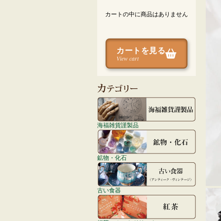
カートの中に商品はありません
カートを見る
View cart
海福雑貨謹製品
鉱物・化石
古い食器