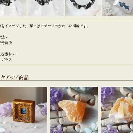
季をイメージした、葉っぱモチーフのかわいい指輪です。
寸法＞
2号前後
主な素材＞
・ガラス