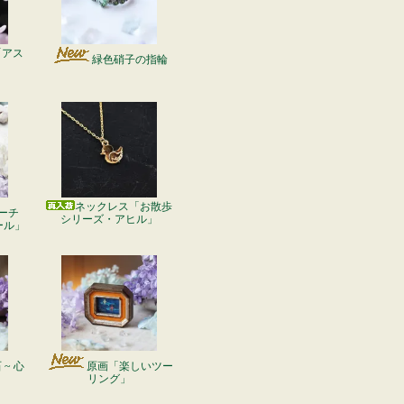
「アス
緑色硝子の指輪
ネックレス「お散歩
ーチ
シリーズ・アヒル」
ール」
~ 心
原画「楽しいツー
リング」