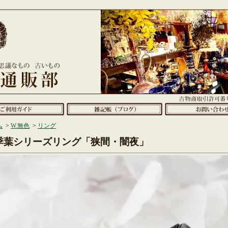
ム
>
W.無色
>
リング
季葉シリーズリング「狭間・闇夜」