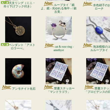
天文リング（ミニ・
ループタイ「鏡
水色硝子の
吊り下げフック付き）
よ、鏡 - 光ゆれる海中 - / 銀
ローチ
古美」
ペンダント「アスト
cat & rose ring -
泡沫模様の
ロラーべ」
amethyst
ルループタイ
禁書ステッカー
禁書ステッ
アンモナイト化石
「マンドラゴラ」
「プロビデンスの