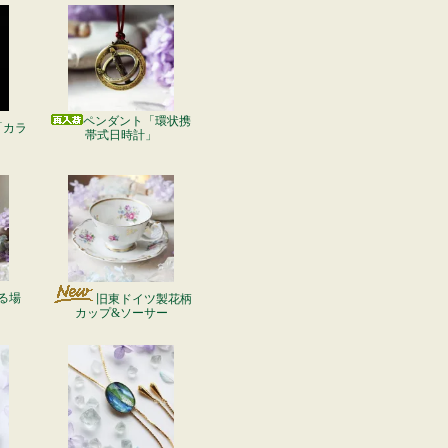
ペンダント「環状携
「カラ
帯式日時計」
る場
旧東ドイツ製花柄
カップ&ソーサー