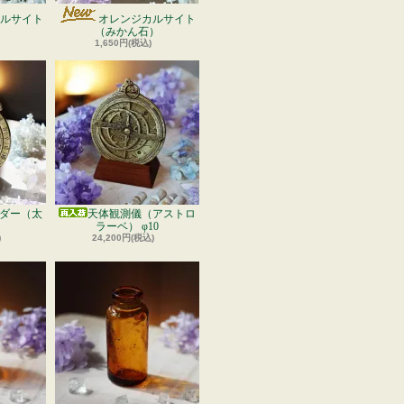
ルサイト
オレンジカルサイト
）
（みかん石）
1,650円(税込)
ダー（太
天体観測儀（アストロ
ラーベ） φ10
)
24,200円(税込)