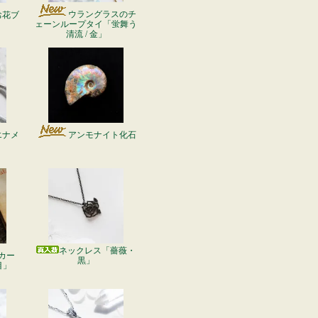
ウラングラスのチ
お花ブ
ェーンループタイ「蛍舞う
清流 / 金」
エナメ
アンモナイト化石
ネックレス「薔薇・
カー
黒」
目」