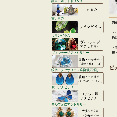
紅茶・ホットドリンク
古いもの
四
＜
ウラングラス
約1
＜
錫
ヴィンテージアクセサリー
鉱物アクセサリー（鉱物/化石/貝）
琥珀アクセサリー
モルフォ蝶アクセサリー