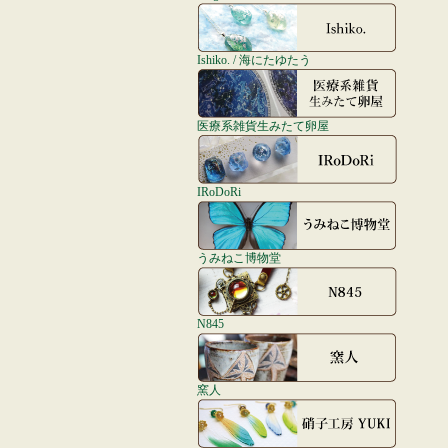
Ishiko. / 海にたゆたう
医療系雑貨生みたて卵屋
IRoDoRi
うみねこ博物堂
N845
窯人