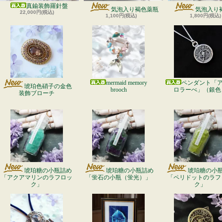
真鍮装飾羅針盤
気泡入り褐色薬瓶
気泡入り
22,000円(税込)
1,100円(税込)
1,800円(税込)
mermaid memory
ペンダント「
琥珀色硝子の金色
brooch
ロラーべ」（銀色
装飾ブローチ
琥珀糖の小瓶詰め
琥珀糖の小瓶詰め
琥珀糖の小
「アクアマリンのラフロッ
「蛍石の小瓶（蛍光）」
「ペリドットのラフ
ク」
ク」