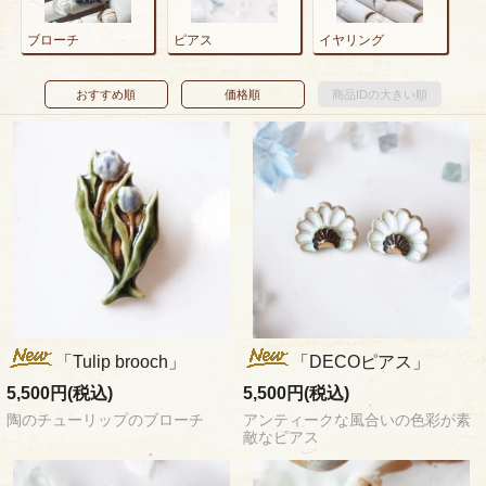
ブローチ
ピアス
イヤリング
おすすめ順
価格順
商品IDの大きい順
「Tulip brooch」
「DECOピアス」
5,500円(税込)
5,500円(税込)
陶のチューリップのブローチ
アンティークな風合いの色彩が素
敵なピアス