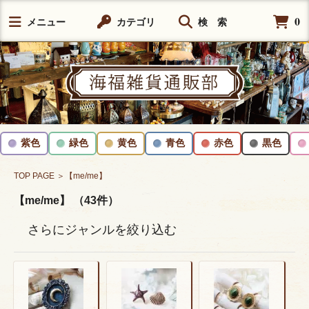
0
メニュー
カテゴリ
検 索
紫色
緑色
黄色
青色
赤色
黒色
TOP PAGE
＞【me/me】
【me/me】 （43件）
さらにジャンルを絞り込む