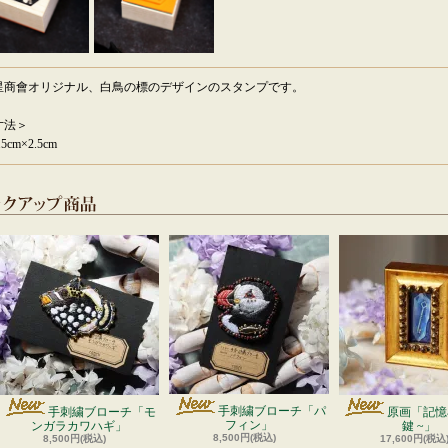
星商會オリジナル、白鳥の標のデザインのスタンプです。
寸法＞
5cm×2.5cm
手刺繍ブローチ「パ
手刺繍ブローチ「モ
原画「記憶石
フィン」
ンガラカワハギ」
鍵 ~」
8,500円(税込)
8,500円(税込)
17,600円(税込