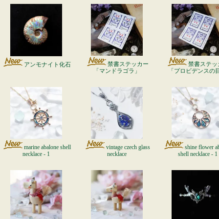
禁書ステッカー
禁書ステッ
アンモナイト化石
「マンドラゴラ」
「プロビデンスの
marine abalone shell
vintage czech glass
shine flower a
necklace - 1
necklace
shell necklace - 1