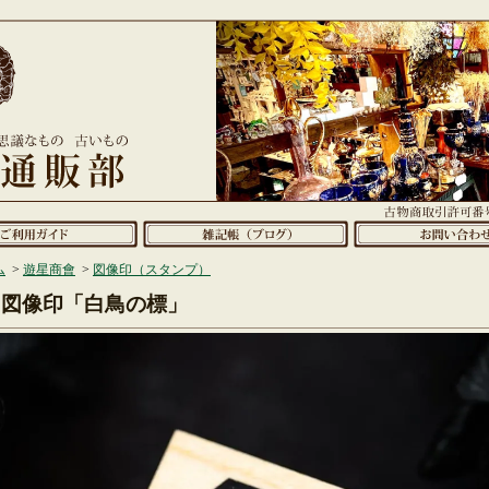
ム
>
遊星商會
>
図像印（スタンプ）
図像印「白鳥の標」