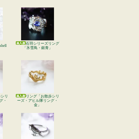
石羽シリーズリング
shell
「氷雪鳥・銀青」
歩シリ
リング「お散歩シリ
グ・
ーズ・アヒル隊リング・
金」