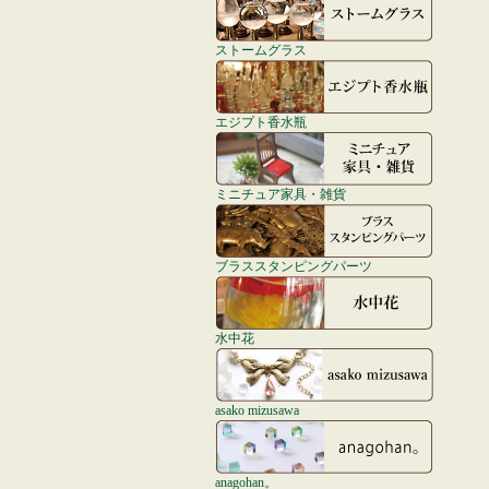
ストームグラス
エジプト香水瓶
ミニチュア家具・雑貨
ブラススタンピングパーツ
水中花
asako mizusawa
anagohan。