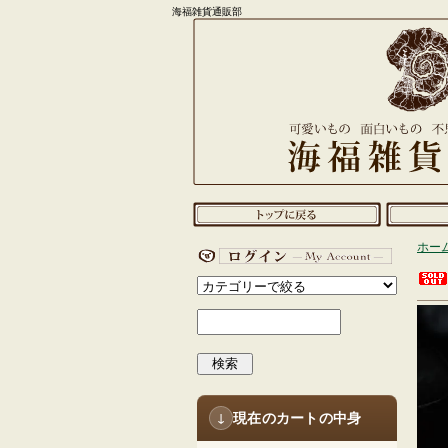
海福雑貨通販部
ホー
検索
現在のカートの中身
↓