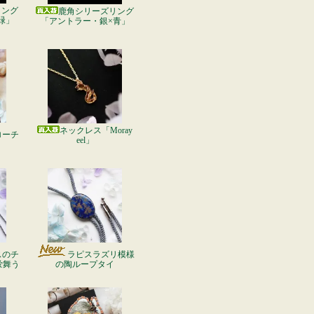
リング
鹿角シリーズリング
緑」
「アントラー・銀×青」
ネックレス「Moray
ローチ
eel」
」
スのチ
ラピスラズリ模様
蛍舞う
の陶ループタイ