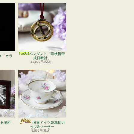
ペンダント「環状携帯
ス「カラ
式日時計」
11,000円(税込)
る場所」
旧東ドイツ製花柄カ
)
ップ&ソーサー
5,500円(税込)