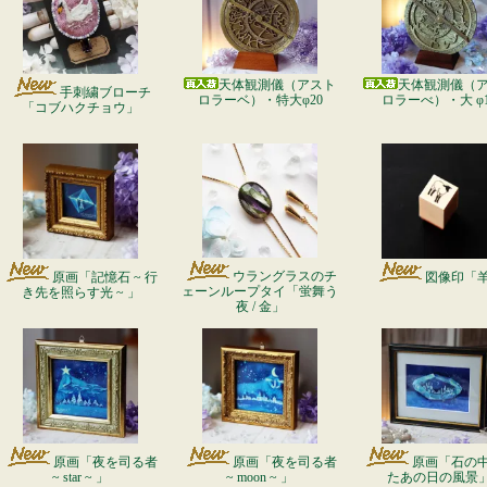
天体観測儀（アスト
天体観測儀（
手刺繍ブローチ
ロラーベ）・特大φ20
ロラーべ）・大 φ1
「コブハクチョウ」
ウラングラスのチ
原画「記憶石 ~ 行
図像印「
ェーンループタイ「蛍舞う
き先を照らす光 ~ 」
夜 / 金」
原画「夜を司る者
原画「夜を司る者
原画「石の
~ star ~ 」
~ moon ~ 」
たあの日の風景