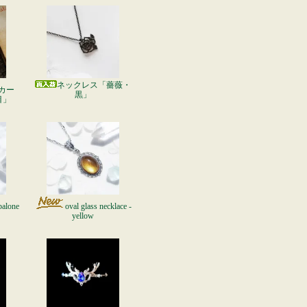
ネックレス「薔薇・
カー
黒」
目」
balone
oval glass necklace -
yellow