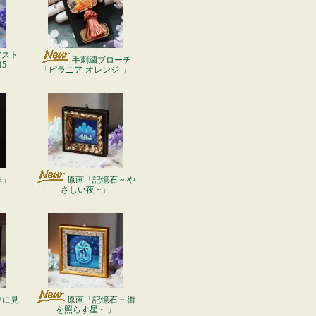
アスト
手刺繍ブローチ
5
「ピラニア-オレンジ-」
羊」
原画「記憶石 ~ や
さしい夜 ~」
中に見
原画「記憶石 ~ 街
」
を照らす星 ~ 」