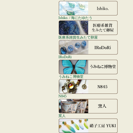
Ishiko. / 海にたゆたう
医療系雑貨生みたて卵屋
IRoDoRi
うみねこ博物堂
N845
窯人