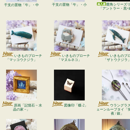
鹿角シリーズ
干支の置物「午」・小
干支の置物「午」・中
「アントラー・黒×
いきものブローチ
いきものブローチ
いきものブ
「マッコウクジラ」
「マヌルネコ」
「ザトウクジラ
原画「記憶石 ~ 水
図像印「蝶-2」
ウラングラ
晶の家 ~」
ェーンループタイ「
夜 / 銀」