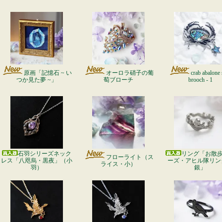
原画「記憶石 ~ い
オーロラ硝子の葡
crab abalone 
つか見た夢 ~」
萄ブローチ
brooch - 1
石羽シリーズネック
リング「お散
フローライト（ス
レス「八咫烏・黒夜」（小
ーズ・アヒル隊リン
ライス・小）
羽）
銀」