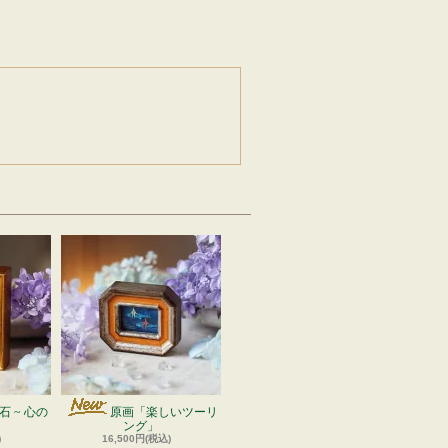
 ~ 心の
原画「楽しいツーリ
ング」
)
16,500円(税込)