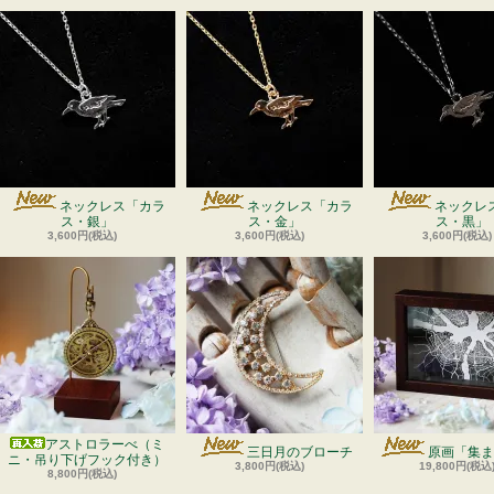
ネックレス「カラ
ネックレス「カラ
ネックレ
ス・銀」
ス・金」
ス・黒」
3,600円(税込)
3,600円(税込)
3,600円(税込)
アストロラーべ（ミ
三日月のブローチ
原画「集ま
ニ・吊り下げフック付き）
3,800円(税込)
19,800円(税込
8,800円(税込)