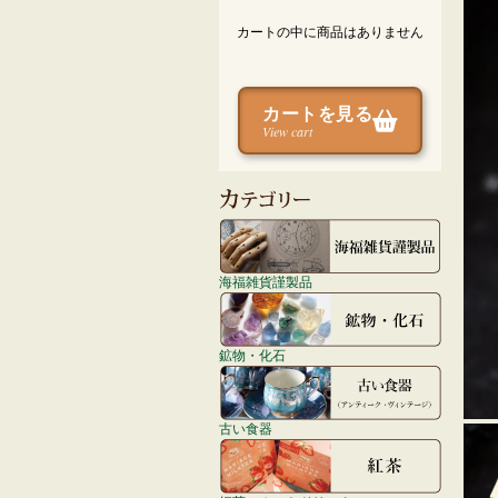
カートの中に商品はありません
カートを見る
View cart
海福雑貨謹製品
鉱物・化石
古い食器