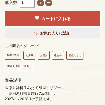
購入数
＋
ー
カートに入れる
お気に入りに追加
この商品のグループ
2026年7月
文房具
文房具
紙もの
紫色のもの
価格:1,001円~3000円
商品説明
医療系雑貨生みたて卵屋オリジナル、
「薬用原料採集旅行の記録」。
2027/1～2028/1の手帳です。