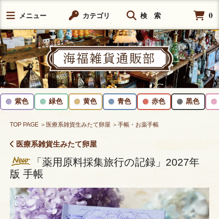
0
メニュー
カテゴリ
検 索
紫色
緑色
黄色
青色
赤色
黒色
TOP PAGE
＞医療系雑貨生みたて卵屋
＞手帳・お薬手帳
医療系雑貨生みたて卵屋
「薬用原料採集旅行の記録」2027年
版 手帳