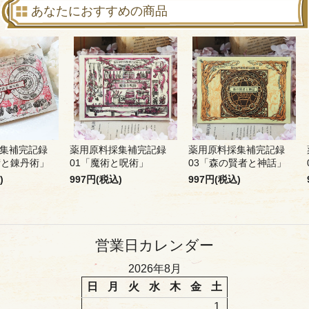
あなたにおすすめの商品
集補完記録
薬用原料採集補完記録
薬用原料採集補完記録
術と錬丹術」
01「魔術と呪術」
03「森の賢者と神話」
)
997円(税込)
997円(税込)
営業日カレンダー
2026年8月
日
月
火
水
木
金
土
1