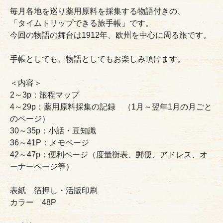
毎月各地を巡り薬用原料を採集する物語付きの、
「タイムトリップできる旅手帳」です。
今回の物語の舞台は1912年、欧州を中心に周る旅です。
手帳としても、物語としてもお楽しみ頂けます。
＜内容＞
2～3p：旅程マップ
4～29p：薬用原料採集の記録 （1月～翌年1月の月ごと
のページ）
30～35p：小話・豆知識
36～41P：メモページ
42～47p：便利ページ（度量衡表、郵便、アドレス、オ
ーナーページ等）
表紙 箔押し・活版印刷
カラー 48P