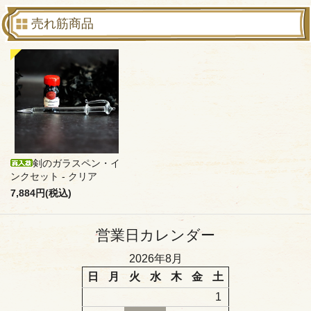
売れ筋商品
剣のガラスペン・イ
ンクセット - クリア
7,884円(税込)
営業日カレンダー
2026年8月
日
月
火
水
木
金
土
1