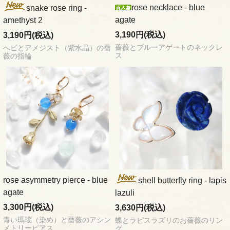
rose necklace - blue
snake rose ring -
agate
amethyst 2
3,190円(税込)
3,190円(税込)
薔薇とブルーアゲートのネックレ
へビとアメジスト（紫水晶）の薔
ス
薇の指輪
rose asymmetry pierce - blue
shell butterfly ring - lapis
agate
lazuli
3,300円(税込)
3,630円(税込)
青い瑪瑙（染め）と薔薇のアシン
蝶とラピスラズリのお薔薇のリン
メトリーピアス
グ