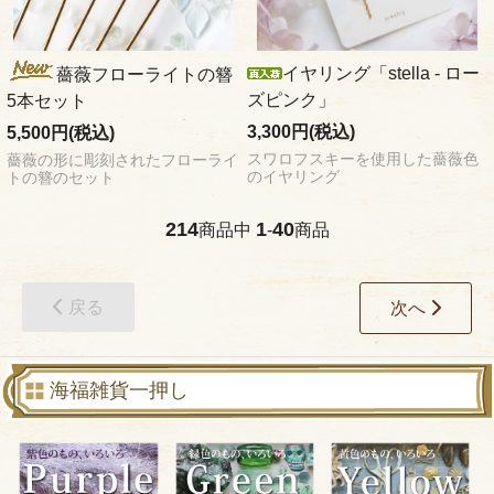
イヤリング「stella - ロー
薔薇フローライトの簪
ズピンク」
5本セット
3,300円(税込)
5,500円(税込)
スワロフスキーを使用した薔薇色
薔薇の形に彫刻されたフローライ
のイヤリング
トの簪のセット
214
1
40
商品中
-
商品
戻る
次へ
海福雑貨一押し