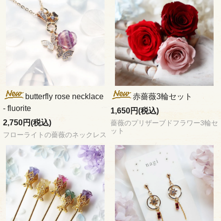
butterfly rose necklace
赤薔薇3輪セット
- fluorite
1,650円(税込)
2,750円(税込)
薔薇のプリザーブドフラワー3輪セ
ット
フローライトの薔薇のネックレス