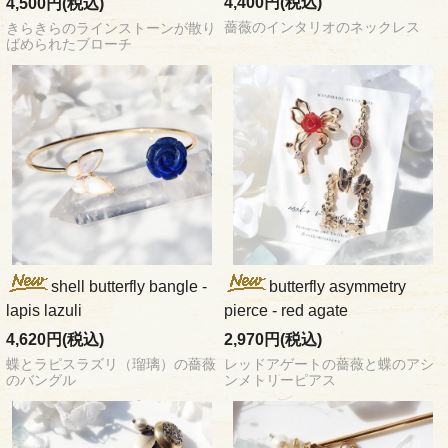
4,400円(税込)
4,500円(税込)
薔薇のインタリオのネックレス
きらきらのラインストーンが散り
ばめられたブローチ
shell butterfly bangle -
butterfly asymmetry
lapis lazuli
pierce - red agate
4,620円(税込)
2,970円(税込)
蝶とラピスラズリ（瑠璃）の薔薇
レッドアゲートの薔薇と蝶のアシ
のバングル
ンメトリーピアス