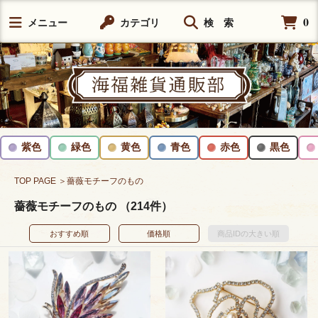
0
メニュー
カテゴリ
検 索
紫色
緑色
黄色
青色
赤色
黒色
TOP PAGE
＞薔薇モチーフのもの
薔薇モチーフのもの （214件）
おすすめ順
価格順
商品IDの大きい順