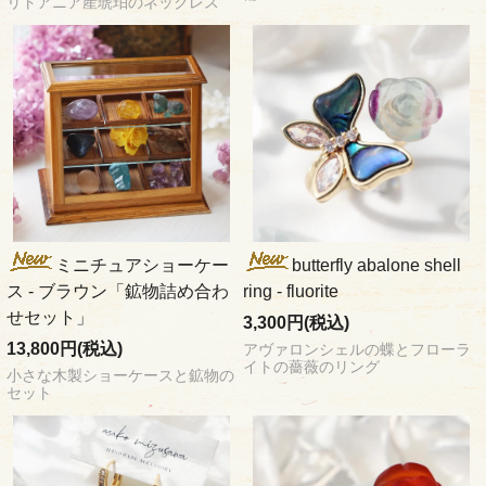
リトアニア産琥珀のネックレス
ミニチュアショーケー
butterfly abalone shell
ス - ブラウン「鉱物詰め合わ
ring - fluorite
せセット」
3,300円(税込)
13,800円(税込)
アヴァロンシェルの蝶とフローラ
イトの薔薇のリング
小さな木製ショーケースと鉱物の
セット