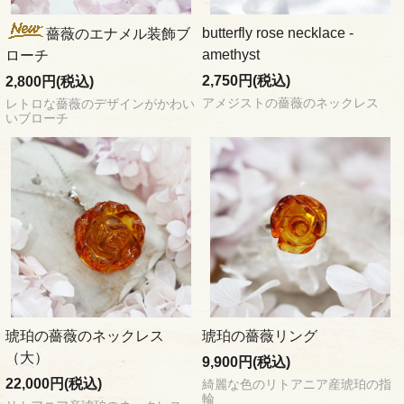
butterfly rose necklace -
薔薇のエナメル装飾ブ
amethyst
ローチ
2,750円(税込)
2,800円(税込)
アメジストの薔薇のネックレス
レトロな薔薇のデザインがかわい
いブローチ
琥珀の薔薇のネックレス
琥珀の薔薇リング
（大）
9,900円(税込)
22,000円(税込)
綺麗な色のリトアニア産琥珀の指
輪