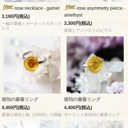
rose necklace - garnet
rose asymmetry pierce -
amethyst
3,190円(税込)
3,300円(税込)
一輪の薔薇とガーネットのネック
レス
薔薇とアメジストのピアス
琥珀の薔薇リング
琥珀の薔薇リング
4,400円(税込)
4,400円(税込)
薔薇の琥珀と銀（SV925）の指輪
ポーランド産琥珀の薔薇リング