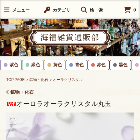
0
メニュー
カテゴリ
検 索
紫色
緑色
黄色
青色
赤色
黒色
TOP PAGE
＞鉱物・化石
＞オーラクリスタル
鉱物・化石
オーロラオーラクリスタル丸玉