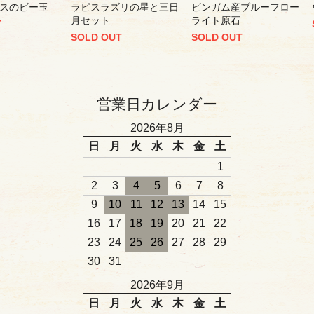
スのビー玉
ラピスラズリの星と三日
ビンガム産ブルーフロー
月セット
ライト原石
T
SOLD OUT
SOLD OUT
営業日カレンダー
2026年8月
日
月
火
水
木
金
土
1
2
3
4
5
6
7
8
9
10
11
12
13
14
15
16
17
18
19
20
21
22
23
24
25
26
27
28
29
30
31
2026年9月
日
月
火
水
木
金
土