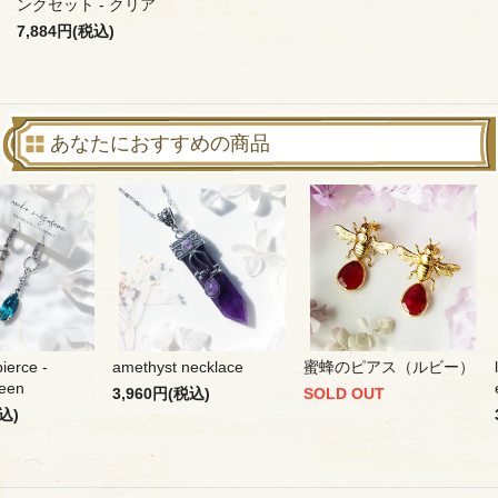
ンクセット - クリア
7,884円(税込)
あなたにおすすめの商品
ierce -
amethyst necklace
蜜蜂のピアス（ルビー）
reen
3,960円(税込)
SOLD OUT
込)