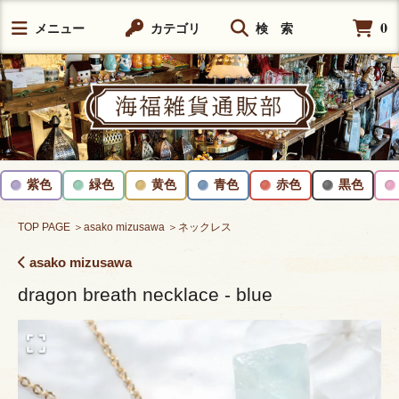
0
メニュー
カテゴリ
検 索
紫色
緑色
黄色
青色
赤色
黒色
TOP PAGE
＞asako mizusawa
＞ネックレス
asako mizusawa
dragon breath necklace - blue