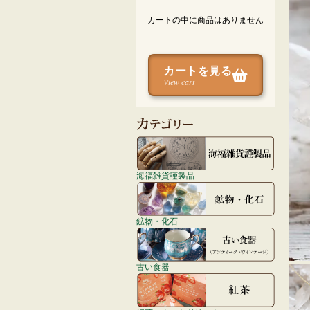
カートの中に商品はありません
カートを見る
View cart
海福雑貨謹製品
鉱物・化石
古い食器