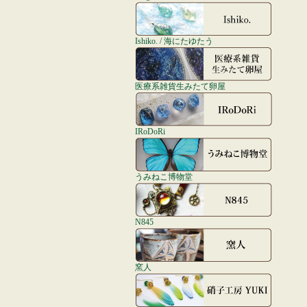
Ishiko. / 海にたゆたう
医療系雑貨生みたて卵屋
IRoDoRi
うみねこ博物堂
N845
窯人