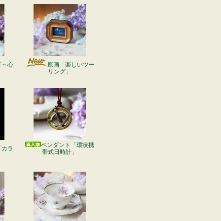
~ 心
原画「楽しいツー
リング」
ペンダント「環状携
「カラ
帯式日時計」