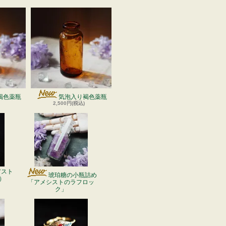
褐色薬瓶
気泡入り褐色薬瓶
2,500円(税込)
アスト
琥珀糖の小瓶詰め
）
「アメシストのラフロッ
ク」