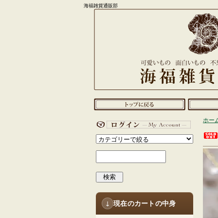
海福雑貨通販部
ホー
検索
現在のカートの中身
↓