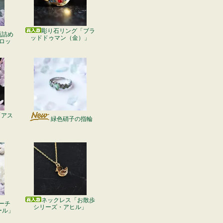
彫り石リング「ブラ
瓶詰め
ッドドゥマン（金）」
ロッ
「アス
緑色硝子の指輪
ネックレス「お散歩
ーチ
シリーズ・アヒル」
ール」