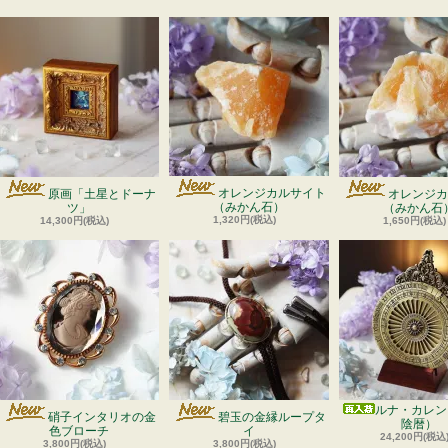
オレンジカルサイト
原画「土星とドーナ
オレンジカ
（みかん石）
ツ」
（みかん石
1,320円(税込)
14,300円(税込)
1,650円(税込)
ルナ・カレン
硝子インタリオの金
碧玉の金縁ループタ
陰暦）
色ブローチ
イ
24,200円(税込
3,800円(税込)
3,800円(税込)