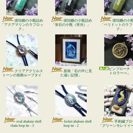
琥珀糖の小瓶詰め
琥珀糖の小瓶詰め
琥珀糖の小
「アクアマリンのラフロッ
「蛍石の小瓶（蛍光）」
「ペリドットのラフ
ク」
ク」
ピンブローチ
クリアアクリルス
原画「石の中に見
トロラーべ」
トーンの装飾ループタイ
た遠い記憶」
oval abalone shell
locket abalone shell
手刺繍ブロ
chain loop tie - 3
loop tie - 2
「グリーンモレイイ