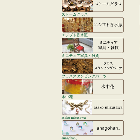
ストームグラス
エジプト香水瓶
ミニチュア家具・雑貨
ブラススタンピングパーツ
水中花
asako mizusawa
anagohan。