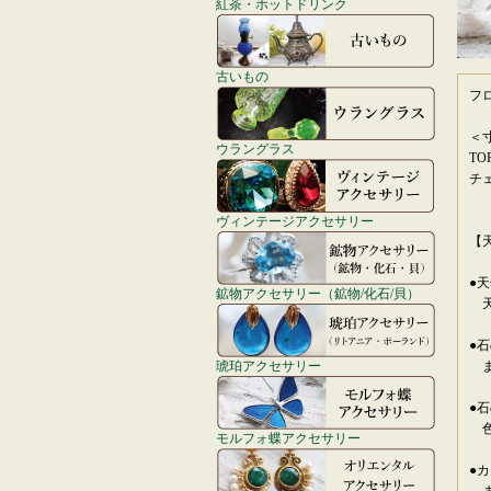
紅茶・ホットドリンク
古いもの
フ
＜
ウラングラス
TO
チェ
ヴィンテージアクセサリー
【
●
鉱物アクセサリー（鉱物/化石/貝）
天
●
琥珀アクセサリー
ま
●
色
モルフォ蝶アクセサリー
●