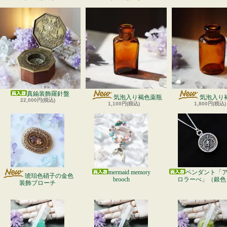
真鍮装飾羅針盤
気泡入り褐色薬瓶
気泡入り
22,000円(税込)
1,100円(税込)
1,800円(税込)
mermaid memory
ペンダント「
琥珀色硝子の金色
brooch
ロラーべ」（銀色
装飾ブローチ