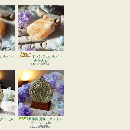
ルサイト
オレンジカルサイト
）
（みかん石）
1,650円(税込)
ダー（太
天体観測儀（アストロ
ラーベ） φ10
)
24,200円(税込)