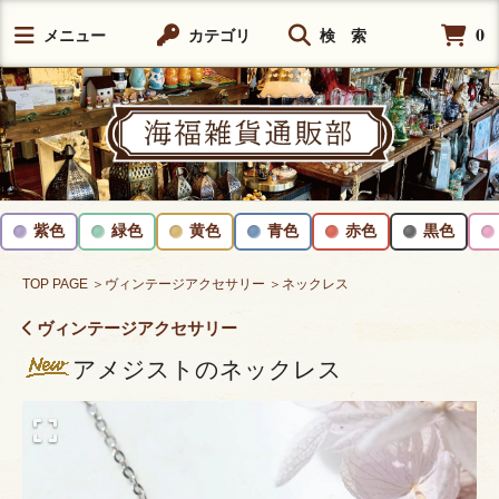
0
メニュー
カテゴリ
検 索
紫色
緑色
黄色
青色
赤色
黒色
TOP PAGE
＞ヴィンテージアクセサリー
＞ネックレス
ヴィンテージアクセサリー
アメジストのネックレス