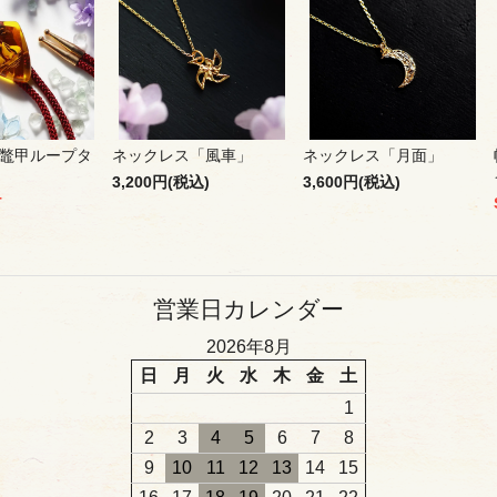
鼈甲ループタ
ネックレス「風車」
ネックレス「月面」
3,200円(税込)
3,600円(税込)
T
営業日カレンダー
2026年8月
日
月
火
水
木
金
土
1
2
3
4
5
6
7
8
9
10
11
12
13
14
15