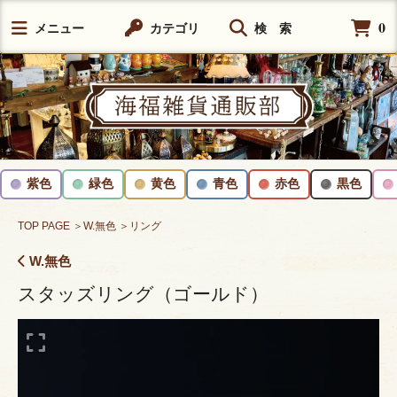
0
メニュー
カテゴリ
検 索
紫色
緑色
黄色
青色
赤色
黒色
TOP PAGE
＞W.無色
＞リング
W.無色
スタッズリング（ゴールド）