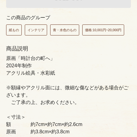
この商品のグループ
紙もの
インテリア
青・水色のもの
価格:10,001円~20,000円
商品説明
原画「時計台の町へ」
2024年制作
アクリル絵具・水彩紙
※額縁やアクリル面には、微細な傷などがある場合がご
ざいます。
ご了承の上、お求めください。
＜寸法＞
額 約7cm×約7cm×約2.6cm
原画 約3.8cm×約3.8cm