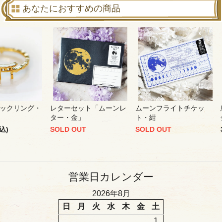
あなたにおすすめの商品
ックリング・
レターセット「ムーンレ
ムーンフライトチケッ
ター・金」
ト・紺
込)
SOLD OUT
SOLD OUT
営業日カレンダー
2026年8月
日
月
火
水
木
金
土
1