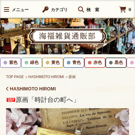
0
メニュー
カテゴリ
検 索
紫色
緑色
黄色
青色
赤色
黒色
TOP PAGE
＞HASHIMOTO HIROMI
＞原画
HASHIMOTO HIROMI
原画「時計台の町へ」