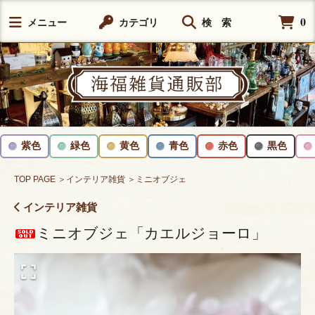
0
メニュー
カテゴリ
検 索
紫色
緑色
黄色
青色
赤色
黒色
TOP PAGE
＞インテリア雑貨
＞ミニオブジェ
インテリア雑貨
ミニオブジェ「カエルジョーロ」