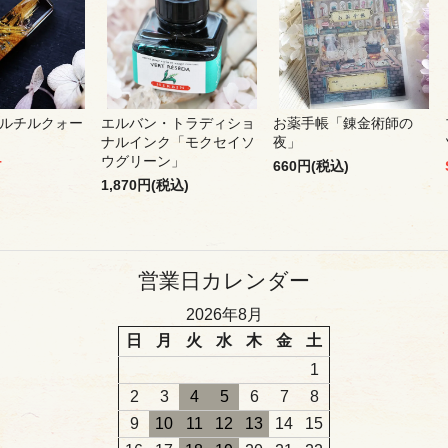
ルチルクォー
エルバン・トラディショ
お薬手帳「錬金術師の
ナルインク「モクセイソ
夜」
ウグリーン」
T
660円(税込)
1,870円(税込)
営業日カレンダー
2026年8月
日
月
火
水
木
金
土
1
2
3
4
5
6
7
8
9
10
11
12
13
14
15