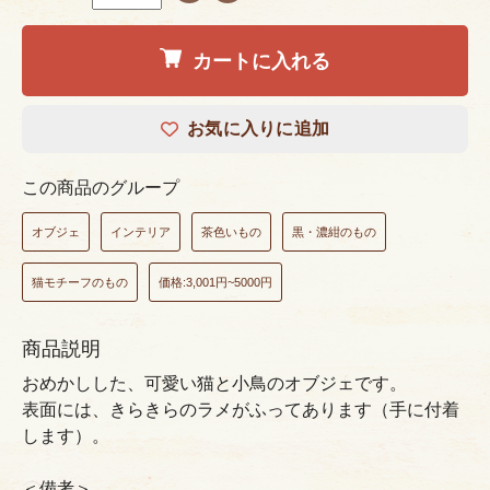
カートに入れる
お気に入りに追加
この商品のグループ
オブジェ
インテリア
茶色いもの
黒・濃紺のもの
猫モチーフのもの
価格:3,001円~5000円
商品説明
おめかしした、可愛い猫と小鳥のオブジェです。
表面には、きらきらのラメがふってあります（手に付着
します）。
＜備考＞