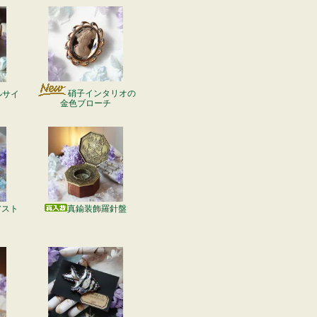
硝子インタリオの
ルサイ
金色ブローチ
アスト
真鍮装飾羅針盤