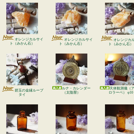
オレンジカルサイ
オレンジカルサイ
オレンジカ
ト（みかん石）
ト（みかん石）
ト（みかん石）
ルナ・カレンダー
天体観測儀（
碧玉の金縁ループ
（太陰暦）
ロラーベ） φ10
タイ