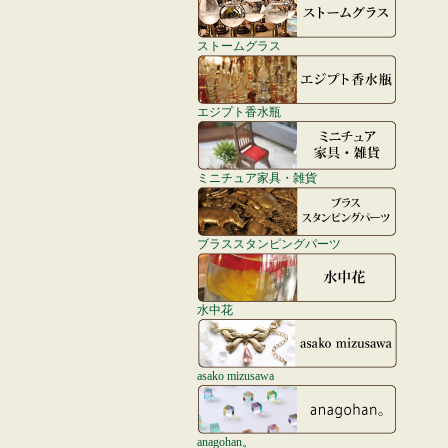
ストームグラス
エジプト香水瓶
ミニチュア家具・雑貨
ブラススタンピングパーツ
水中花
asako mizusawa
anagohan。