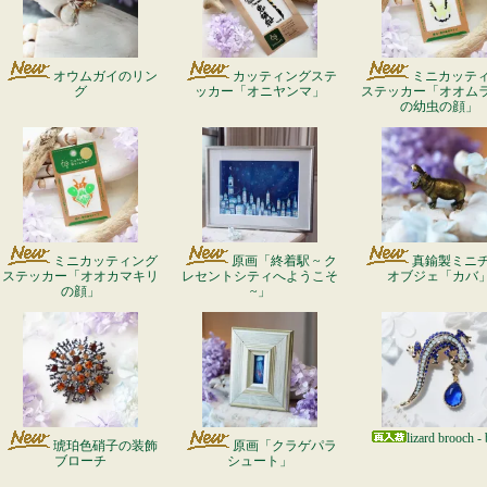
オウムガイのリン
カッティングステ
ミニカッテ
グ
ッカー「オニヤンマ」
ステッカー「オオム
の幼虫の顔」
ミニカッティング
原画「終着駅 ~ ク
真鍮製ミニ
ステッカー「オオカマキリ
レセントシティへようこそ
オブジェ「カバ
の顔」
~」
lizard brooch - 
琥珀色硝子の装飾
原画「クラゲパラ
ブローチ
シュート」