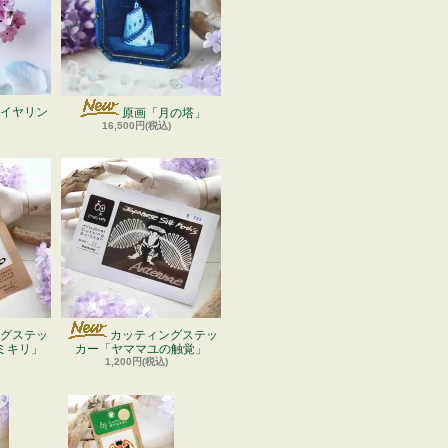
イヤリン
原画「月の塔」
16,500円(税込)
グステッ
カッティングステッ
ミキリ」
カー「ヤママユの触覚」
1,200円(税込)