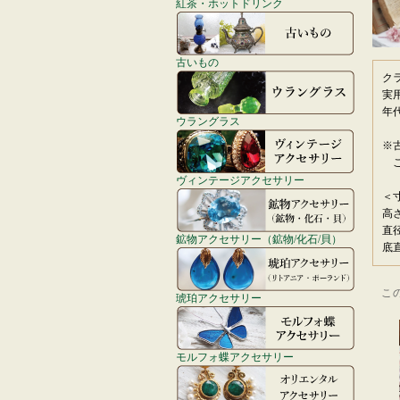
紅茶・ホットドリンク
古いもの
ク
実
年
ウラングラス
※
ご
ヴィンテージアクセサリー
＜
高
直
鉱物アクセサリー（鉱物/化石/貝）
底
こ
琥珀アクセサリー
モルフォ蝶アクセサリー