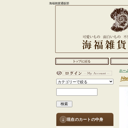
海福雑貨通販部
ホー
検索
現在のカートの中身
↓