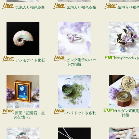
気泡入り褐色薬瓶
気泡入り褐色薬瓶
気泡入り褐
daisy brooch - p
ピンク硝子のハー
アンモナイト化石
トの指輪
カルダン式航
原画「記憶石 ~ 星
ペリドットさざれ
針盤
の記憶 ~」