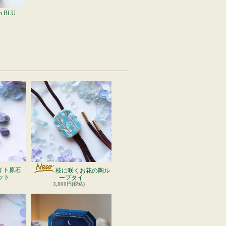
ro BLU
イト原石
枝に咲くお花の陶ル
ット
ープタイ
3,800円(税込)