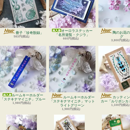
オーロラステッカー
陶のお花の
冊子「珍奇獣録」
「名所遊覧・クジラ」
グ
583円(税込)
660円(税込)
3,800円(税込)
ルームキーホルダー
ルームキーホルダー
カッティン
「ステキナマイニチ」ブルー
「ステキナマイニチ」マット
カー「ルリボシカ
1,980円(税込)
ライトグリーン
1,100円(税込)
1,980円(税込)