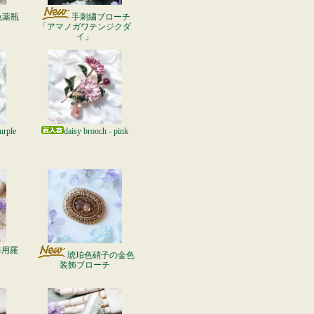
色薬瓶
手刺繍ブローチ
「アマノガワテンジクダ
イ」
urple
daisy brooch - pink
海用羅
琥珀色硝子の金色
装飾ブローチ