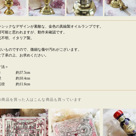
ラシックなデザインが素敵な、金色の真鍮製オイルランプです。
用可能と思われますが、動作未確認です。
代不明、イタリア製。
古いものですので、微細な傷や汚れがございます。
了承の上、お求めください。
寸法＞
さ 約37.5cm
径 約10.4cm
直径 約11.6cm
の商品を買った人はこんな商品も買っています