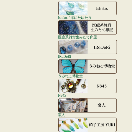
Ishiko. / 海にたゆたう
医療系雑貨生みたて卵屋
IRoDoRi
うみねこ博物堂
N845
窯人