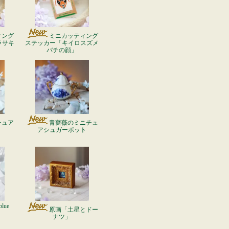
ィング
ミニカッティング
ラサキ
ステッカー「キイロスズメ
バチの顔」
チュア
青薔薇のミニチュ
」
アシュガーポット
blue
原画「土星とドー
ナツ」