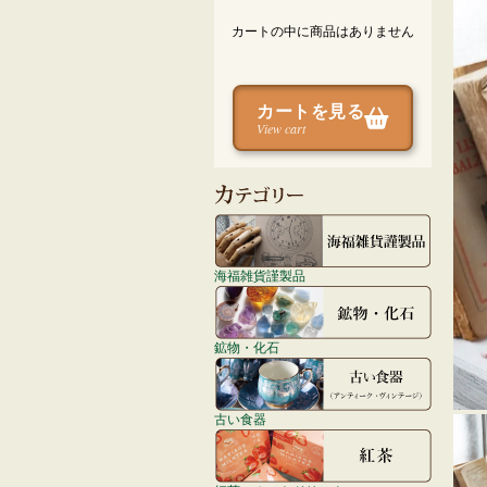
カートの中に商品はありません
カートを見る
View cart
海福雑貨謹製品
鉱物・化石
古い食器