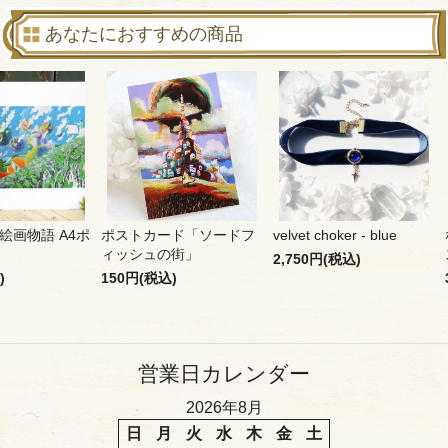
あなたにおすすめの商品
絵画物語 A4ポ
ポストカード「ソードフ
velvet choker - blue
ィッシュの街」
2,750円(税込)
)
150円(税込)
営業日カレンダー
2026年8月
日
月
火
水
木
金
土