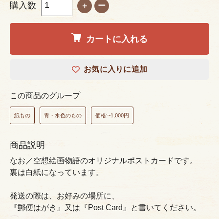
購入数
＋
ー
カートに入れる
お気に入りに追加
この商品のグループ
紙もの
青・水色のもの
価格:~1,000円
商品説明
なお／空想絵画物語のオリジナルポストカードです。
裏は白紙になっています。
発送の際は、お好みの場所に、
『郵便はがき』又は『Post Card』と書いてください。