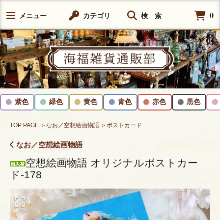
0
メニュー
カテゴリ
検 索
紫色
緑色
黄色
青色
赤色
黒色
TOP PAGE
＞なお／空想絵画物語
＞ポストカード
なお／空想絵画物語
空想絵画物語 オリジナルポストカー
ド-178