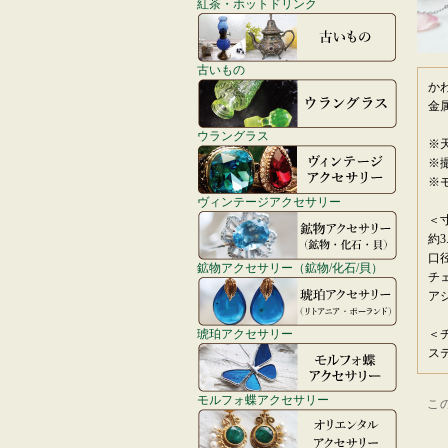
紅茶・ホットドリンク
古いもの
か
金
ウラングラス
※
※
※
ヴィンテージアクセサリー
＜
約3
口
鉱物アクセサリー（鉱物/化石/貝）
チ
ア
琥珀アクセサリー
＜
ス
モルフォ蝶アクセサリー
こ