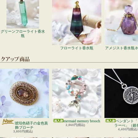
グリーンフローライト香水
瓶
フローライト香水瓶
アメジスト香水瓶
mermaid memory brooch
ペンダント「
琥珀色硝子の金色装
2,860円(税込)
ラーべ」（銀
飾ブローチ
4,400円(税込)
3,800円(税込)