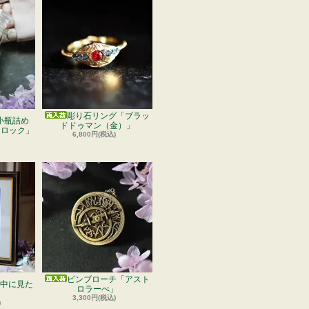
彫り石リング「ブラッ
小瓶詰め
ドドゥマン（金）」
フロック」
6,800円(税込)
ピンブローチ「アスト
中に見た
ロラーべ」
」
3,300円(税込)
)