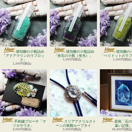
琥珀糖の小瓶詰め
琥珀糖の小瓶詰め
琥珀糖の
「アクアマリンのラフロッ
「蛍石の小瓶（蛍光）」
「ペリドットのラ
ク」
1,900円(税込)
1,200円(税込)
1,200円(税込)
手刺繍ブローチ「マ
クリアアクリルスト
原画「石の
ツカサウオ」
ーンの装飾ループタイ
遠い記憶
9,000円(税込)
3,300円(税込)
48,400円(税込