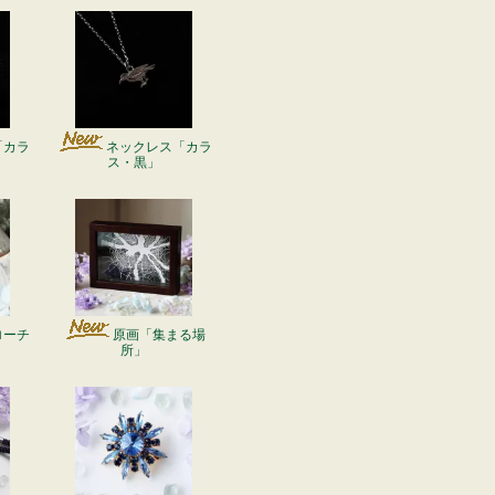
「カラ
ネックレス「カラ
ス・黒」
ローチ
原画「集まる場
所」