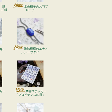
「鏡
水色硝子のお花ブ
 / 銀
ローチ
ng -
泡沫模様のエナメ
ルループタイ
カー
禁書ステッカー
」
「プロビデンスの目」