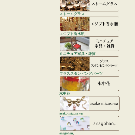
ストームグラス
エジプト香水瓶
ミニチュア家具・雑貨
ブラススタンピングパーツ
水中花
asako mizusawa
anagohan。