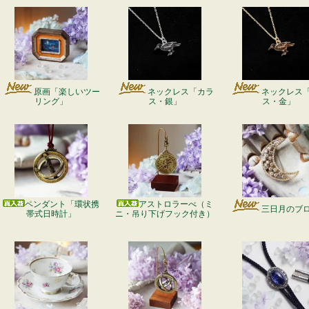
原画「楽しいツー
ネックレス「カラ
ネックレス
リング」
ス・銀」
ス・金」
ペンダント「環状携
アストロラーべ（ミ
三日月のブ
帯式日時計」
ニ・吊り下げフック付き）