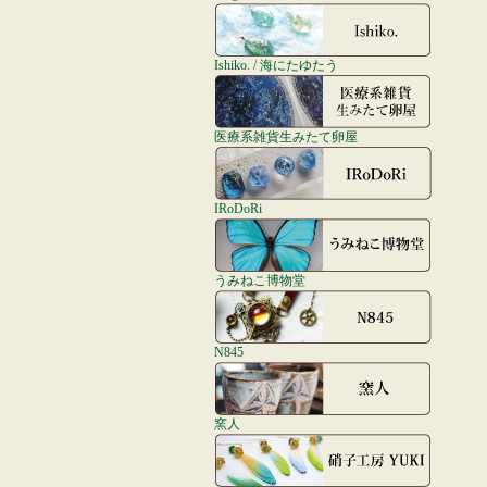
Ishiko. / 海にたゆたう
医療系雑貨生みたて卵屋
IRoDoRi
うみねこ博物堂
N845
窯人