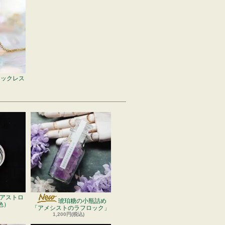
ネックレス
アストロ
琥珀糖の小瓶詰め
色）
「アメシストのラフロック」
1,200円(税込)