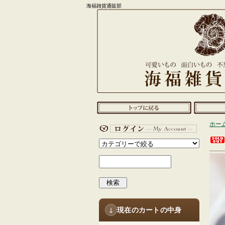
海福雑貨通販部
ホー
検索
現在のカートの中身
↓