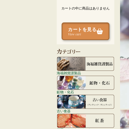
カートの中に商品はありません
カートを見る
View cart
海福雑貨謹製品
鉱物・化石
古い食器