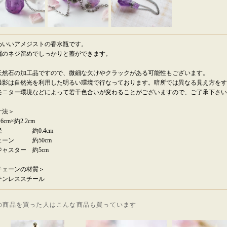
わいいアメジストの香水瓶です。
属のネジ留めでしっかりと蓋ができます。
天然石の加工品ですので、微細な欠けやクラックがある可能性もございます。
撮影は自然光を利用した明るい環境で行なっております。暗所では異なる見え方をす
モニター環境などによって若干色合いが変わることがございますので、ご了承下さい
寸法＞
.6cm×約2.2cm
径 約0.4cm
ェーン 約50cm
ジャスター 約5cm
チェーンの材質＞
テンレススチール
の商品を買った人はこんな商品も買っています