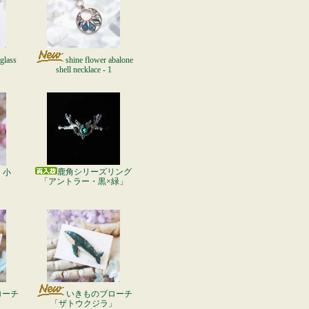
glass
shine flower abalone
shell necklace - 1
鹿角シリーズリング
・小
「アントラー・黒×緑」
ローチ
いきものブローチ
「ザトウクジラ」