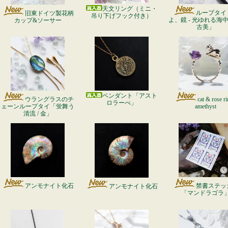
天文リング（ミニ・
ループタイ
旧東ドイツ製花柄
吊り下げフック付き）
よ、鏡 - 光ゆれる海中 -
カップ&ソーサー
古美」
ペンダント「アスト
ウラングラスのチ
cat & rose ri
ロラーべ」
ェーンループタイ「蛍舞う
amethyst
清流 / 金」
アンモナイト化石
禁書ステッ
アンモナイト化石
「マンドラゴラ