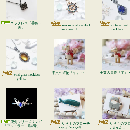
ネックレス「薔薇・
marine abalone shell
vintage czech 
黒」
necklace - 1
necklace
干支の置物「午」
干支の置物「午」・中
oval glass necklace -
yellow
鹿角シリーズリング
いきものブローチ
いきものブ
「アントラー・銀×青」
「マッコウクジラ」
「マヌルネコ」