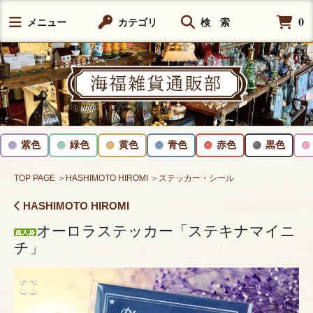
0
メニュー
カテゴリ
検 索
紫色
緑色
黄色
青色
赤色
黒色
TOP PAGE
＞HASHIMOTO HIROMI
＞ステッカー・シール
HASHIMOTO HIROMI
オーロラステッカー「ステキナマイニ
チ」