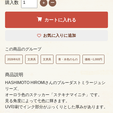
購入数
＋
ー
カートに入れる
お気に入りに追加
この商品のグループ
2026年6月
文房具
文房具
青・水色のもの
価格:~1,000円
商品説明
HASHIMOTO HIROMIさんのブルーダストミラージュシ
リーズ、
オーロラ色のステッカー「ステキナマイニチ」です。
見る角度によって七色に輝きます。
UV印刷でインク部分がぷっくりとした厚みがあります。