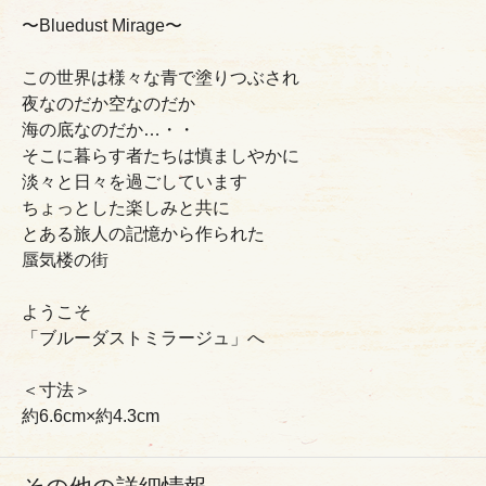
〜Bluedust Mirage〜
この世界は様々な青で塗りつぶされ
夜なのだか空なのだか
海の底なのだか…・・
そこに暮らす者たちは慎ましやかに
淡々と日々を過ごしています
ちょっとした楽しみと共に
とある旅人の記憶から作られた
蜃気楼の街
ようこそ
「ブルーダストミラージュ」へ
＜寸法＞
約6.6cm×約4.3cm