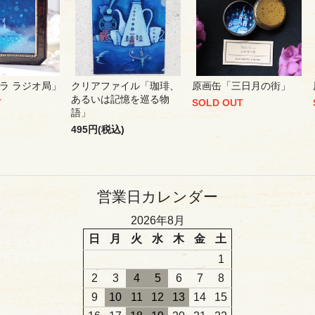
ラ ラジオ局」
クリアファイル「珈琲、
原画缶「三日月の街」
あるいは記憶を巡る物
T
SOLD OUT
語」
495円(税込)
営業日カレンダー
2026年8月
日
月
火
水
木
金
土
1
2
3
4
5
6
7
8
9
10
11
12
13
14
15