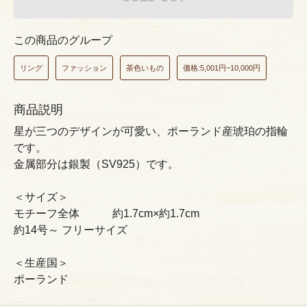
この商品のグループ
リング
ファッション
茶色いもの
価格:5,001円~10,000円
商品説明
星が三つのデザインが可愛い、ポーランド産琥珀の指輪
です。
金属部分は銀製（SV925）です。
＜サイズ＞
モチーフ全体 約1.7cm×約1.7cm
約14号～ フリーサイズ
＜生産国＞
ポーランド