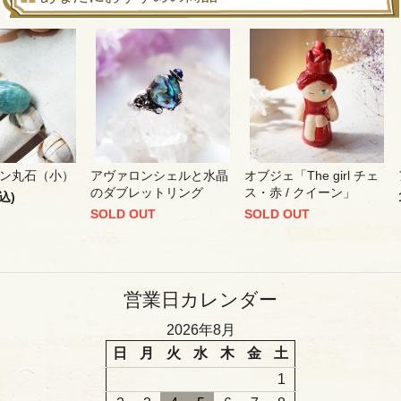
ン丸石（小）
アヴァロンシェルと水晶
オブジェ「The girl チェ
のダブレットリング
ス・赤 / クイーン」
込)
SOLD OUT
SOLD OUT
営業日カレンダー
2026年8月
日
月
火
水
木
金
土
1