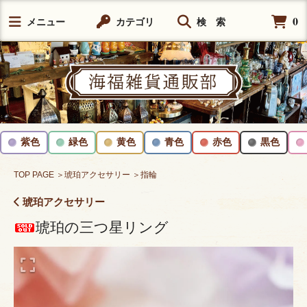
0
メニュー
カテゴリ
検 索
紫色
緑色
黄色
青色
赤色
黒色
TOP PAGE
＞琥珀アクセサリー
＞指輪
琥珀アクセサリー
琥珀の三つ星リング