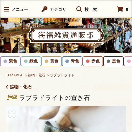
0
メニュー
カテゴリ
検 索
紫色
緑色
黄色
青色
赤色
黒色
TOP PAGE
＞鉱物・化石
＞ラブラドライト
鉱物・化石
ラブラドライトの置き石