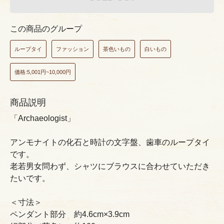
この商品のグループ
ループタイ
ファッション
茶色いもの
白いもの
価格:5,001円~10,000円
商品説明
「Archaeologist」
アンモナイトの化石と時計の文字盤、歯車のループタイ
です。
老若男女問わず、シャツにブラウスに合わせていただき
たいです。
＜寸法＞
ペンダント部分 約4.6cm×3.9cm