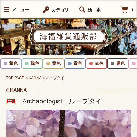
0
メニュー
カテゴリ
検 索
紫色
緑色
黄色
青色
赤色
黒色
TOP PAGE
＞KANNA
＞ループタイ
KANNA
「Archaeologist」ループタイ