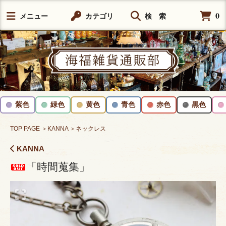
0
メニュー
カテゴリ
検 索
紫色
緑色
黄色
青色
赤色
黒色
TOP PAGE
＞KANNA
＞ネックレス
KANNA
「時間蒐集」