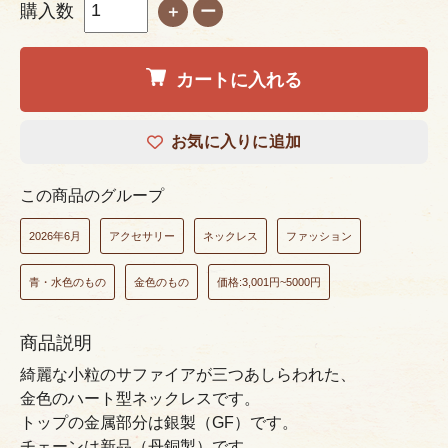
購入数
＋
ー
カートに入れる
お気に入りに追加
この商品のグループ
2026年6月
アクセサリー
ネックレス
ファッション
青・水色のもの
金色のもの
価格:3,001円~5000円
商品説明
綺麗な小粒のサファイアが三つあしらわれた、
金色のハート型ネックレスです。
トップの金属部分は銀製（GF）です。
チェーンは新品（丹銅製）です。