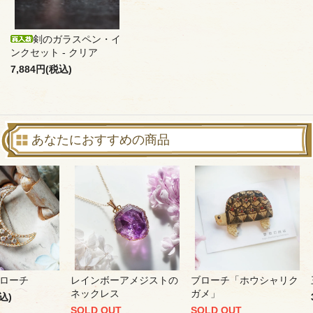
剣のガラスペン・イ
ンクセット - クリア
7,884円(税込)
あなたにおすすめの商品
ローチ
レインボーアメジストの
ブローチ「ホウシャリク
ネックレス
ガメ」
込)
SOLD OUT
SOLD OUT