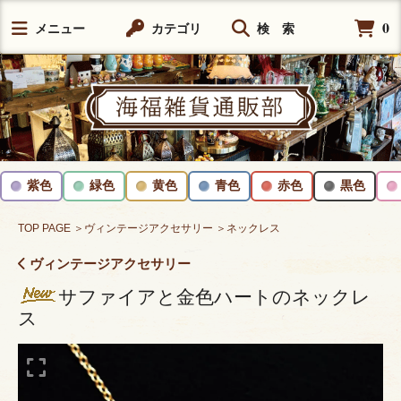
0
メニュー
カテゴリ
検 索
紫色
緑色
黄色
青色
赤色
黒色
TOP PAGE
＞ヴィンテージアクセサリー
＞ネックレス
ヴィンテージアクセサリー
サファイアと金色ハートのネックレ
ス