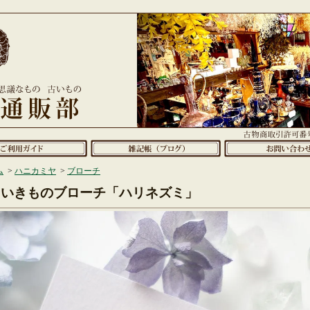
ム
>
ハニカミヤ
>
ブローチ
いきものブローチ「ハリネズミ」