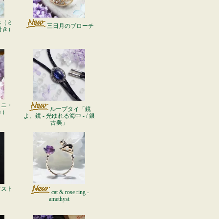
べ（ミ
三日月のブローチ
付き）
ミニ・
ループタイ「鏡
き）
よ、鏡 - 光ゆれる海中 - / 銀
古美」
アスト
cat & rose ring -
amethyst