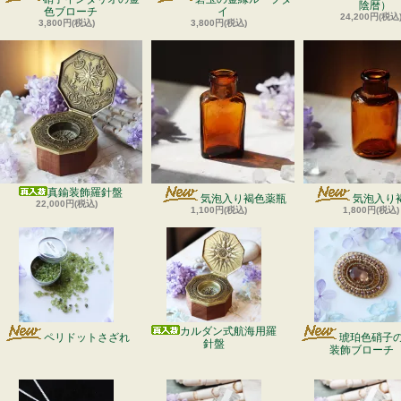
陰暦）
色ブローチ
イ
24,200円(税込
3,800円(税込)
3,800円(税込)
真鍮装飾羅針盤
気泡入り褐色薬瓶
気泡入り
22,000円(税込)
1,100円(税込)
1,800円(税込)
カルダン式航海用羅
ペリドットさざれ
琥珀色硝子
針盤
装飾ブローチ