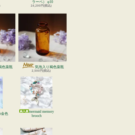
ラーベ） φ10
)
24,200円(税込)
褐色薬瓶
気泡入り褐色薬瓶
2,500円(税込)
mermaid memory
の金色
brooch