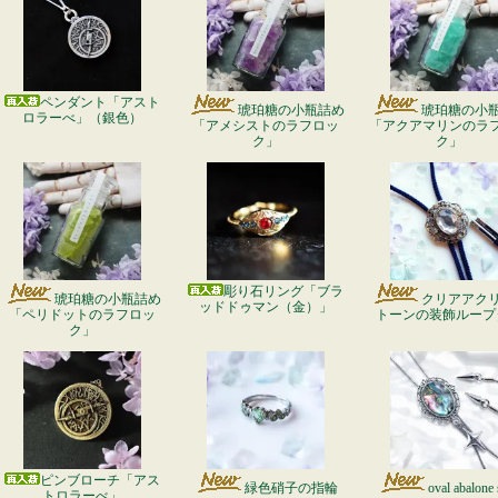
ペンダント「アスト
琥珀糖の小瓶詰め
琥珀糖の小
ロラーべ」（銀色）
「アメシストのラフロッ
「アクアマリンのラ
ク」
ク」
彫り石リング「ブラ
琥珀糖の小瓶詰め
クリアアク
ッドドゥマン（金）」
「ペリドットのラフロッ
トーンの装飾ループ
ク」
ピンブローチ「アス
緑色硝子の指輪
oval abalone 
トロラーべ」