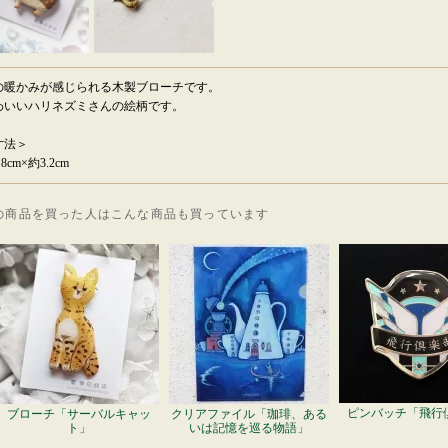
の暖かみが感じられる木製ブローチです。
わいいハリネズミさんの絵柄です。
寸法＞
.8cm×約3.2cm
の商品を買った人はこんな商品も買っています
ピンバッチ「飛行
ブローチ「サーバルキャッ
クリアファイル「珈琲、ある
ト」
いは記憶を巡る物語」