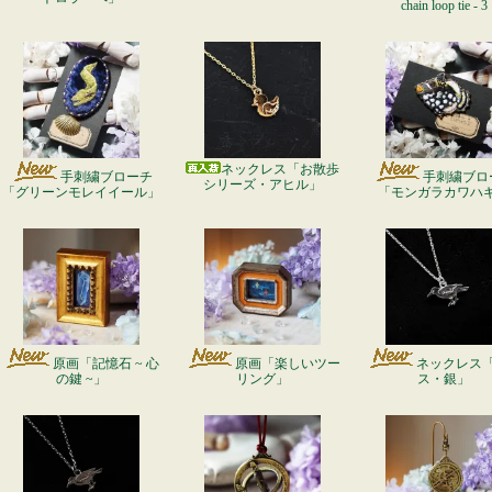
chain loop tie - 3
ネックレス「お散歩
手刺繍ブローチ
手刺繍ブロ
シリーズ・アヒル」
「グリーンモレイイール」
「モンガラカワハ
原画「記憶石 ~ 心
原画「楽しいツー
ネックレス
の鍵 ~」
リング」
ス・銀」