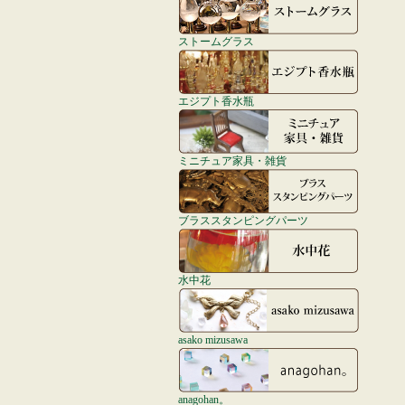
ストームグラス
エジプト香水瓶
ミニチュア家具・雑貨
ブラススタンピングパーツ
水中花
asako mizusawa
anagohan。