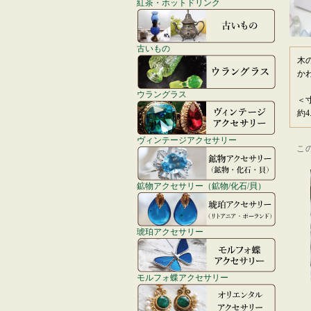
紅茶・ホットドリンク
古いもの
木
か
ウラングラス
＜
約4
ヴィンテージアクセサリー
こ
鉱物アクセサリー（鉱物/化石/貝）
琥珀アクセサリー
モルフォ蝶アクセサリー