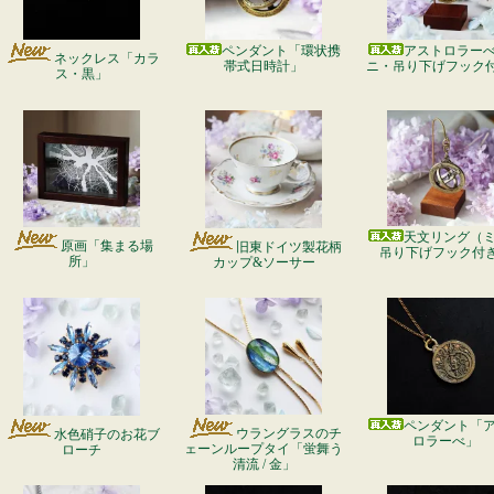
ペンダント「環状携
アストロラー
ネックレス「カラ
帯式日時計」
ニ・吊り下げフック
ス・黒」
天文リング（
原画「集まる場
旧東ドイツ製花柄
吊り下げフック付
所」
カップ&ソーサー
ペンダント「
ウラングラスのチ
水色硝子のお花ブ
ロラーべ」
ェーンループタイ「蛍舞う
ローチ
清流 / 金」