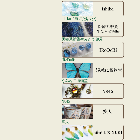
Ishiko. / 海にたゆたう
医療系雑貨生みたて卵屋
IRoDoRi
うみねこ博物堂
N845
窯人