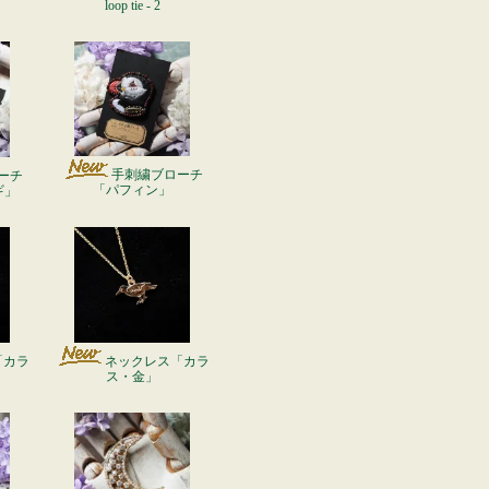
loop tie - 2
手刺繍ブローチ
ーチ
「パフィン」
ギ」
「カラ
ネックレス「カラ
ス・金」