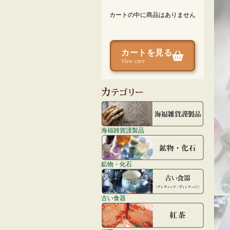
カートの中に商品はありません
カートを見る
View cart
海福雑貨謹製品
鉱物・化石
古い食器