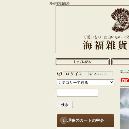
海福雑貨通販部
ホー
検索
現在のカートの中身
↓