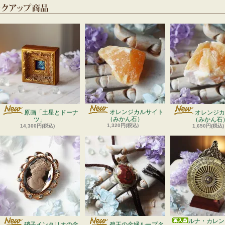
オレンジカルサイト
原画「土星とドーナ
オレンジカ
（みかん石）
ツ」
（みかん石
1,320円(税込)
14,300円(税込)
1,650円(税込)
ルナ・カレン
硝子インタリオの金
碧玉の金縁ループタ