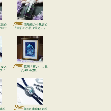
瓶詰め
琥珀糖の小瓶詰め
フロッ
「蛍石の小瓶（蛍光）」
リルス
原画「石の中に見
タイ
た遠い記憶」
shell
locket abalone shell