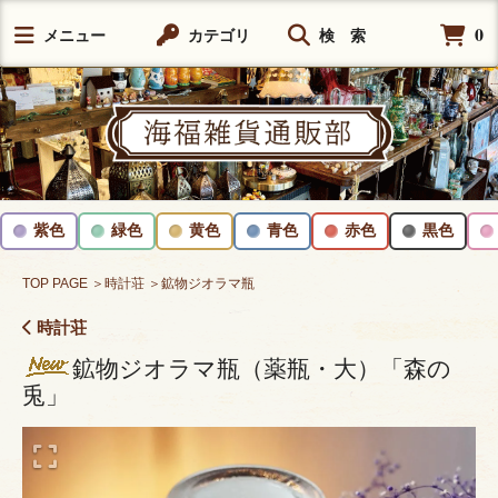
0
メニュー
カテゴリ
検 索
紫色
緑色
黄色
青色
赤色
黒色
TOP PAGE
＞時計荘
＞鉱物ジオラマ瓶
時計荘
鉱物ジオラマ瓶（薬瓶・大）「森の
兎」