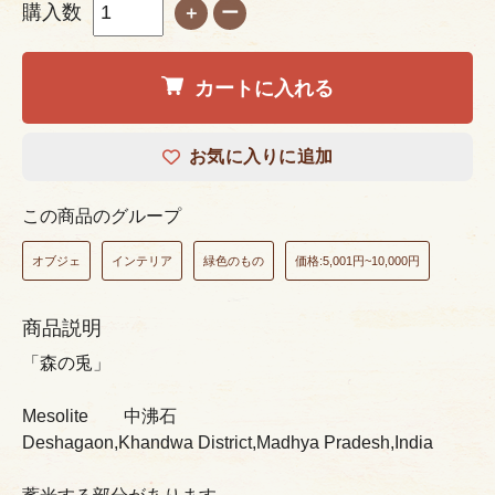
購入数
＋
ー
カートに入れる
お気に入りに追加
この商品のグループ
オブジェ
インテリア
緑色のもの
価格:5,001円~10,000円
商品説明
「森の兎」
Mesolite 中沸石
Deshagaon,Khandwa District,Madhya Pradesh,India