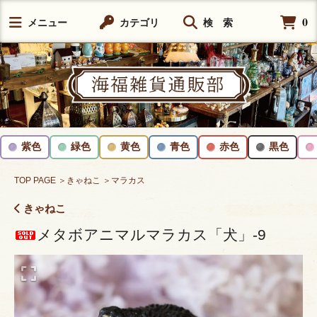
0
メニュー
カテゴリ
検 索
紫色
緑色
黄色
青色
赤色
黒色
TOP PAGE
＞きゃねこ
＞マラカス
きゃねこ
メタボアニマルマラカス「犬」-9