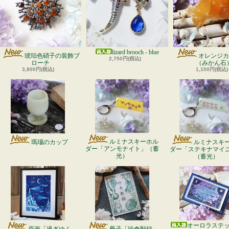
lizard brooch - blue
琥珀色硝子の装飾ブ
オレンジカ
2,750円(税込)
ローチ
（みかん石
3,800円(税込)
1,100円(税込)
ルミナスキーホル
瑪瑙のカップ
ルミナスキ
ダー「アンモナイト」（蓄
ダー「ステキナマイ
光）
（蓄光）
オーロラステ