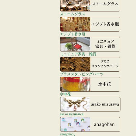
ストームグラス
エジプト香水瓶
ミニチュア家具・雑貨
ブラススタンピングパーツ
水中花
asako mizusawa
anagohan。