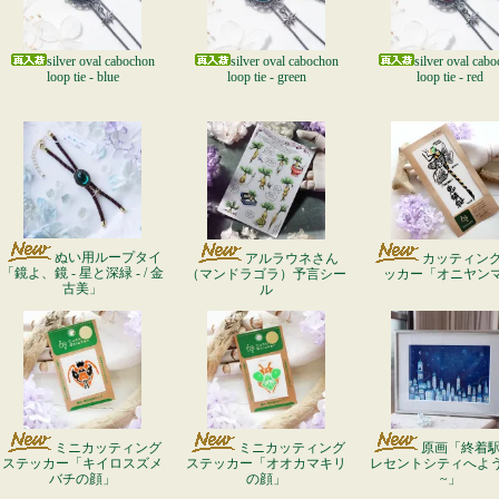
silver oval cabochon
silver oval cabochon
silver oval cab
loop tie - blue
loop tie - green
loop tie - red
ぬい用ループタイ
アルラウネさん
カッティン
「鏡よ、鏡 - 星と深緑 - / 金
（マンドラゴラ）予言シー
ッカー「オニヤン
古美」
ル
ミニカッティング
ミニカッティング
原画「終着駅 
ステッカー「キイロスズメ
ステッカー「オオカマキリ
レセントシティへよ
バチの顔」
の顔」
~」