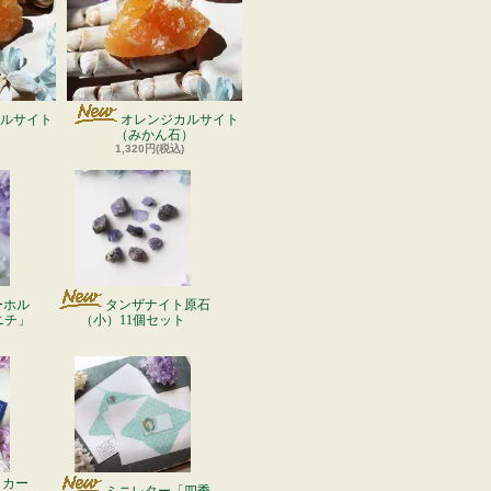
ルサイト
オレンジカルサイト
）
（みかん石）
1,320円(税込)
ーホル
タンザナイト原石
ニチ」
（小）11個セット
ッカー