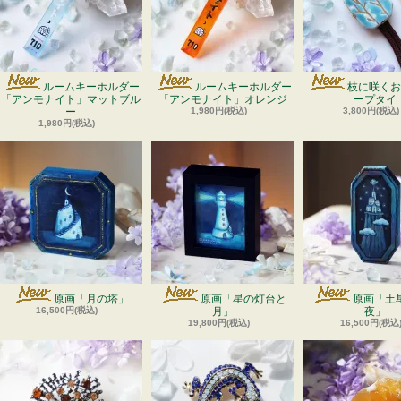
ルームキーホルダー
ルームキーホルダー
枝に咲くお
「アンモナイト」マットブル
「アンモナイト」オレンジ
ープタイ
ー
1,980円(税込)
3,800円(税込)
1,980円(税込)
原画「月の塔」
原画「星の灯台と
原画「土
16,500円(税込)
月」
夜」
19,800円(税込)
16,500円(税込