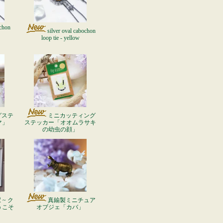
ochon
silver oval cabochon
loop tie - yellow
グステ
ミニカッティング
マ」
ステッカー「オオムラサキ
の幼虫の顔」
~ ク
真鍮製ミニチュア
うこそ
オブジェ「カバ」