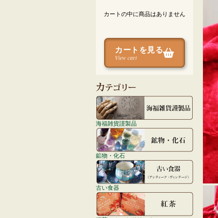
カートの中に商品はありません
カートを見る
View cart
海福雑貨謹製品
鉱物・化石
古い食器