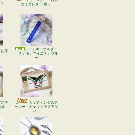
ミニレター「四季
ラ」
のミニレター(春)」
ルームキーホルダー
「四季
「ステキナマイニチ」ブル
」
ー
グステ
カッティングステ
触覚」
ッカー「ミヤマカラスアゲ
ハ」