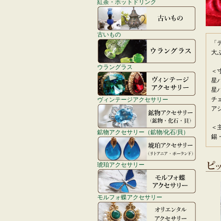
紅茶・ホットドリンク
古いもの
「
大
ウラングラス
＜
星
星パ
ヴィンテージアクセサリー
ア
＜
鉱物アクセサリー（鉱物/化石/貝）
錫
琥珀アクセサリー
モルフォ蝶アクセサリー