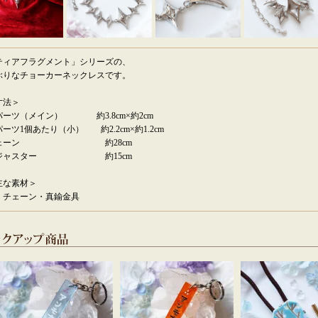
ティアフラグメント」シリーズの、
ぶりなチョーカーネックレスです。
寸法＞
パーツ（メイン） 約3.8cm×約2cm
ーツ1個あたり（小） 約2.2cm×約1.2cm
チェーン 約28cm
ジャスター 約15cm
主な素材＞
・チェーン・真鍮金具