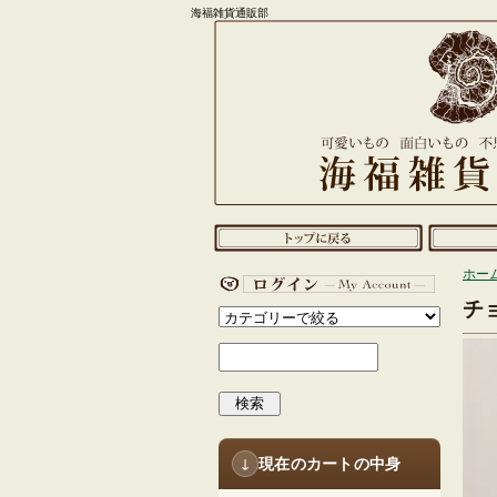
海福雑貨通販部
ホー
チ
検索
現在のカートの中身
↓