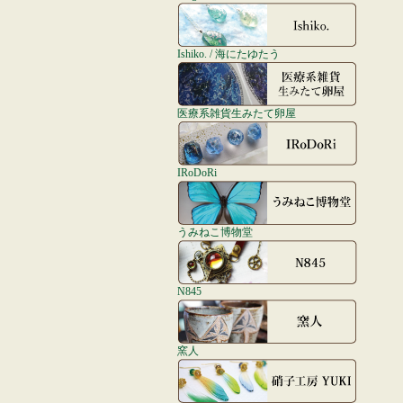
Ishiko. / 海にたゆたう
医療系雑貨生みたて卵屋
IRoDoRi
うみねこ博物堂
N845
窯人