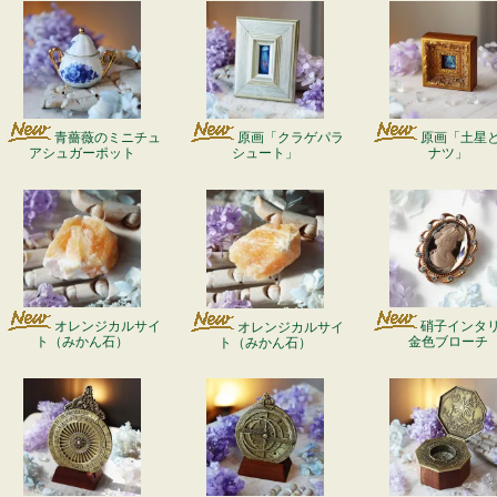
青薔薇のミニチュ
原画「クラゲパラ
原画「土星
アシュガーポット
シュート」
ナツ」
オレンジカルサイ
硝子インタ
オレンジカルサイ
ト（みかん石）
金色ブローチ
ト（みかん石）