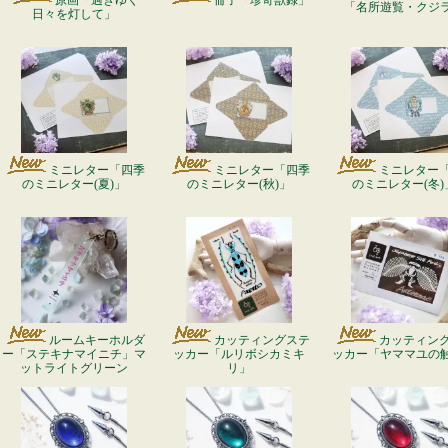
原画「過ぎゆく
冊子「珍奇獣録」
「名所遊覧・クジ
日々を灯して」
ミニレター「四季
ミニレター「四季
ミニレター
のミニレター(夏)」
のミニレター(秋)」
のミニレター(冬)
ルームキーホルダ
カッティングステ
カッティン
ー「ステキナマイニチ」マ
ッカー「ルリボシカミキ
ッカー「ヤママユの
ットライトグリーン
リ」