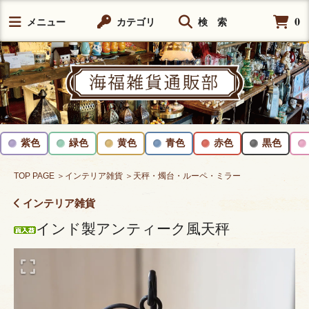
0
メニュー
カテゴリ
検 索
紫色
緑色
黄色
青色
赤色
黒色
TOP PAGE
＞インテリア雑貨
＞天秤・燭台・ルーペ・ミラー
インテリア雑貨
インド製アンティーク風天秤