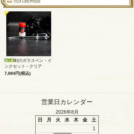
売れ筋商品
剣のガラスペン・イ
ンクセット - クリア
7,884円(税込)
営業日カレンダー
2026年8月
日
月
火
水
木
金
土
1