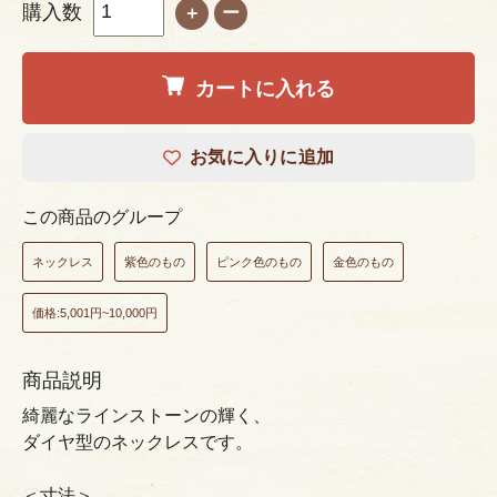
購入数
＋
ー
カートに入れる
お気に入りに追加
この商品のグループ
ネックレス
紫色のもの
ピンク色のもの
金色のもの
価格:5,001円~10,000円
商品説明
綺麗なラインストーンの輝く、
ダイヤ型のネックレスです。
＜寸法＞