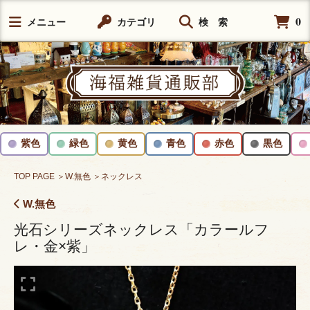
0
メニュー
カテゴリ
検 索
紫色
緑色
黄色
青色
赤色
黒色
TOP PAGE
＞W.無色
＞ネックレス
W.無色
光石シリーズネックレス「カラールフ
レ・金×紫」