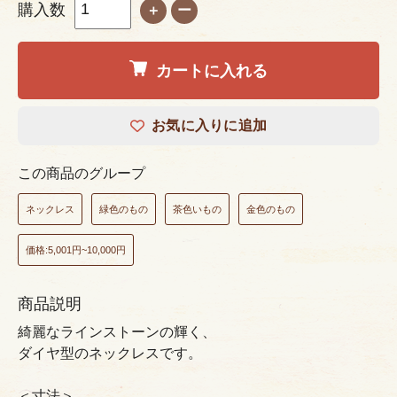
購入数
＋
ー
カートに入れる
お気に入りに追加
この商品のグループ
ネックレス
緑色のもの
茶色いもの
金色のもの
価格:5,001円~10,000円
商品説明
綺麗なラインストーンの輝く、
ダイヤ型のネックレスです。
＜寸法＞