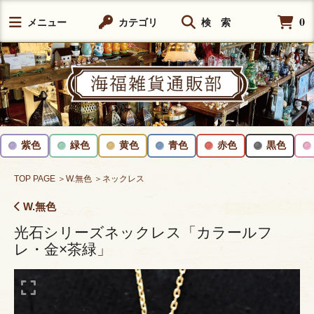
0
メニュー
カテゴリ
検 索
紫色
緑色
黄色
青色
赤色
黒色
TOP PAGE
＞W.無色
＞ネックレス
W.無色
光石シリーズネックレス「カラールフ
レ・金×茶緑」