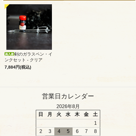
剣のガラスペン・イ
ンクセット - クリア
7,884円(税込)
営業日カレンダー
2026年8月
日
月
火
水
木
金
土
1
2
3
4
5
6
7
8