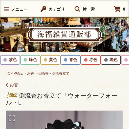
0
メニュー
カテゴリ
検 索
紫色
緑色
黄色
青色
赤色
黒色
TOP PAGE
＞お香
＞倒流香・倒流香立て
お香
倒流香お香立て「ウォーターフォー
ル・L」