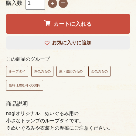
購入数
＋
ー
カートに入れる
お気に入りに追加
この商品のグループ
ループタイ
赤色のもの
黒・濃紺のもの
金色のもの
価格:1,001円~3000円
商品説明
nagiオリジナル、ぬいぐるみ用の
小さなトランプのループタイです。
※ぬいぐるみや衣装との摩擦にご注意ください。