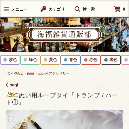
0
メニュー
カテゴリ
検 索
紫色
緑色
黄色
青色
赤色
黒色
TOP PAGE
＞nagi
＞ぬい用アクセサリー
nagi
ぬい用ループタイ「トランプ / ハー
ト①」