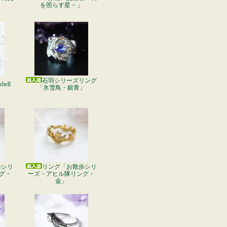
」
を照らす星 ~ 」
石羽シリーズリング
shell
「氷雪鳥・銀青」
歩シリ
リング「お散歩シリ
グ・
ーズ・アヒル隊リング・
金」