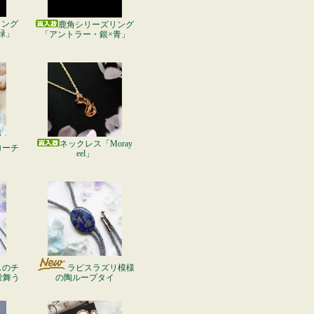
リング
鹿角シリーズリング
緑」
「アントラー・銀×青」
ネックレス「Moray
ローチ
eel」
」
スのチ
ラピスラズリ模様
蛍舞う
の陶ループタイ