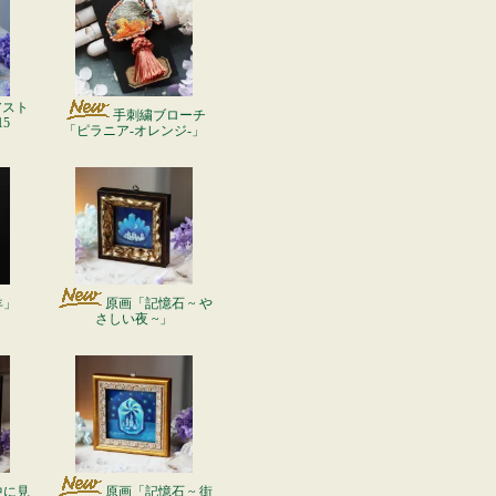
アスト
手刺繍ブローチ
5
「ピラニア-オレンジ-」
羊」
原画「記憶石 ~ や
さしい夜 ~」
中に見
原画「記憶石 ~ 街