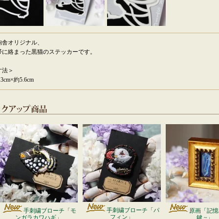
鉤舎オリジナル、
帯に絡まった黒猫のステッカーです。
寸法＞
.3cm×約5.6cm
手刺繍ブローチ「パ
手刺繍ブローチ「モ
原画「記憶石
フィン」
ンガラカワハギ」
鍵 ~」