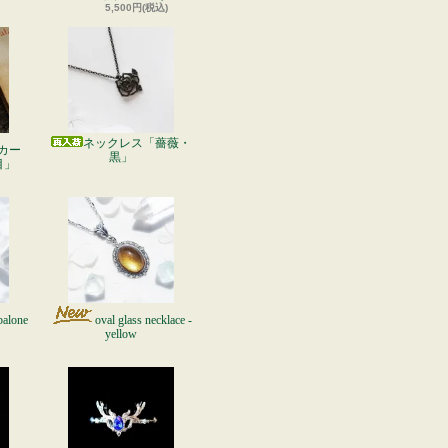
5,500円(税込)
ネックレス「薔薇・
カー
黒」
目」
balone
oval glass necklace -
yellow