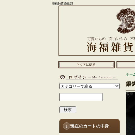
海福雑貨通販部
ホー
銀
検索
現在のカートの中身
↓