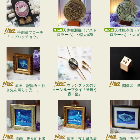
天体観測儀（アスト
天体観測儀（
手刺繍ブローチ
ロラーベ）・特大φ20
ロラーべ）・大 φ1
「コブハクチョウ」
ウラングラスのチ
原画「記憶石 ~ 行
図像印「
ェーンループタイ「蛍舞う
き先を照らす光 ~ 」
夜 / 金」
原画「夜を司る者
原画「夜を司る者
原画「石の