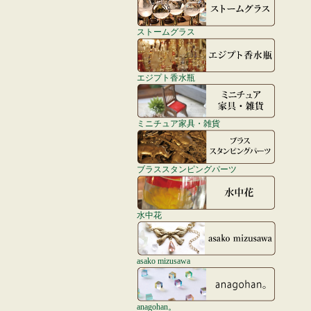
ストームグラス
エジプト香水瓶
ミニチュア家具・雑貨
ブラススタンピングパーツ
水中花
asako mizusawa
anagohan。