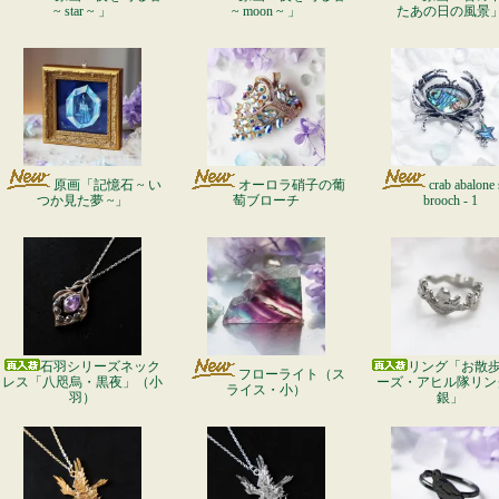
~ star ~ 」
~ moon ~ 」
たあの日の風景
原画「記憶石 ~ い
オーロラ硝子の葡
crab abalone 
つか見た夢 ~」
萄ブローチ
brooch - 1
石羽シリーズネック
リング「お散
フローライト（ス
レス「八咫烏・黒夜」（小
ーズ・アヒル隊リン
ライス・小）
羽）
銀」