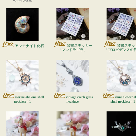
8,800円(税込)
禁書ステッカー
禁書ステッ
アンモナイト化石
「マンドラゴラ」
「プロビデンスの
marine abalone shell
vintage czech glass
shine flower a
necklace - 1
necklace
shell necklace - 1