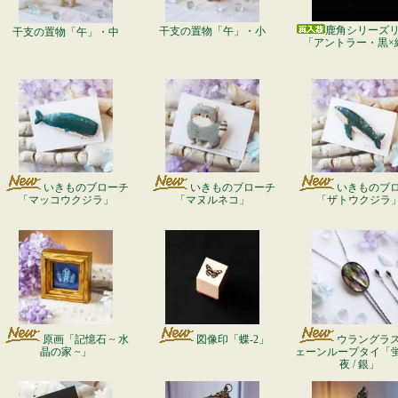
鹿角シリーズ
干支の置物「午」・小
干支の置物「午」・中
「アントラー・黒×
いきものブローチ
いきものブローチ
いきものブ
「マッコウクジラ」
「マヌルネコ」
「ザトウクジラ
原画「記憶石 ~ 水
図像印「蝶-2」
ウラングラ
晶の家 ~」
ェーンループタイ「
夜 / 銀」