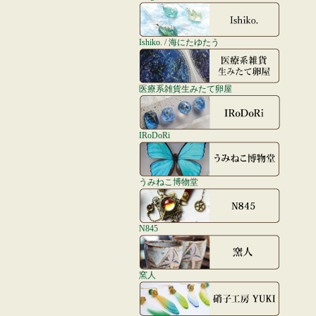
Ishiko. / 海にたゆたう
医療系雑貨生みたて卵屋
IRoDoRi
うみねこ博物堂
N845
窯人