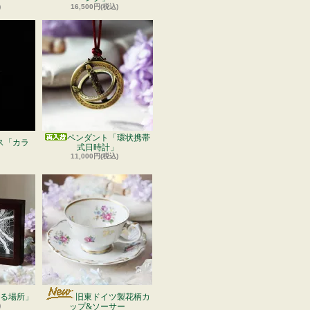
)
16,500円(税込)
ペンダント「環状携帯
ス「カラ
式日時計」
11,000円(税込)
る場所」
旧東ドイツ製花柄カ
)
ップ&ソーサー