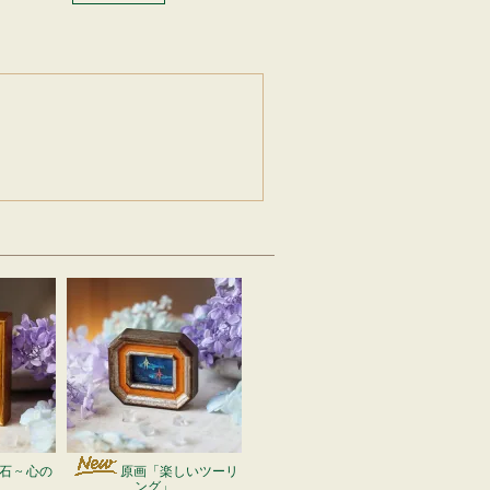
 ~ 心の
原画「楽しいツーリ
ング」