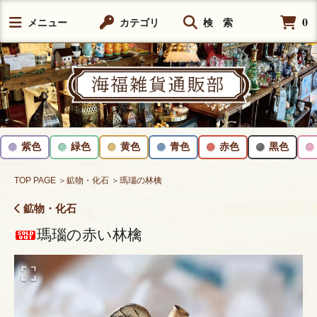
0
メニュー
カテゴリ
検 索
紫色
緑色
黄色
青色
赤色
黒色
TOP PAGE
＞鉱物・化石
＞瑪瑙の林檎
鉱物・化石
瑪瑙の赤い林檎