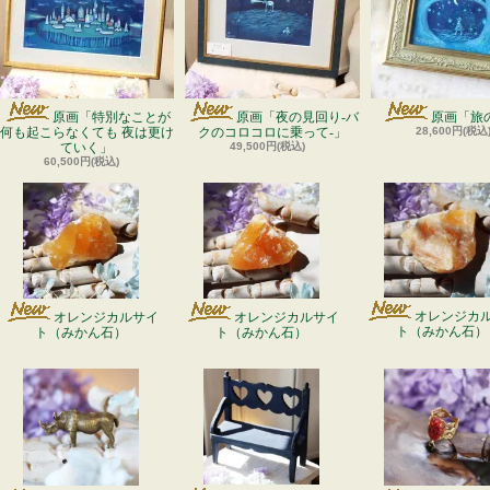
原画「特別なことが
原画「夜の見回り-バ
原画「旅
何も起こらなくても 夜は更け
クのコロコロに乗って-」
28,600円(税込
ていく」
49,500円(税込)
60,500円(税込)
オレンジカ
オレンジカルサイ
オレンジカルサイ
ト（みかん石）
ト（みかん石）
ト（みかん石）