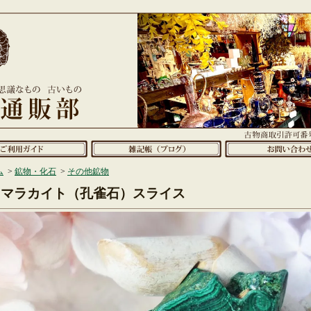
ム
>
鉱物・化石
>
その他鉱物
マラカイト（孔雀石）スライス