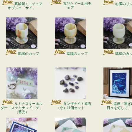
古びたドール用チ
真鍮製ミニチュア
心臓のリ
ェア
オブジェ「サイ」
瑪瑙のカップ
瑪瑙のカップ
瑪瑙のカ
ルミナスキーホル
タンザナイト原石
原画「過ぎ
ダー「ステキナマイニチ」
（小）11個セット
日々を灯して」
（蓄光）