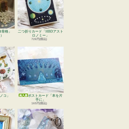
体骨格」
二つ折りカード「HBDアスト
ス）
ロノミー」
726円(税込)
ノコ」
ポストカード「本を片
手に」
165円(税込)