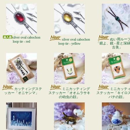
silver oval cabochon
ぬい用ルー
silver oval cabochon
loop tie - red
「鏡よ、鏡 - 星と深緑 -
loop tie - yellow
古美」
カッティングステ
ミニカッティング
ミニカッテ
ッカー「オニヤンマ」
ステッカー「オオムラサキ
ステッカー「キイロ
の幼虫の顔」
バチの顔」