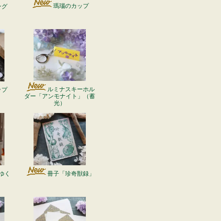
瑪瑙のカップ
ング
ルミナスキーホル
ップ
ダー「アンモナイト」（蓄
光）
ゆく
冊子「珍奇獣録」