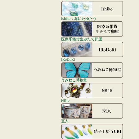
Ishiko. / 海にたゆたう
医療系雑貨生みたて卵屋
IRoDoRi
うみねこ博物堂
N845
窯人