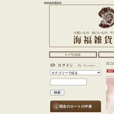
海福雑貨通販部
ホー
検索
現在のカートの中身
↓