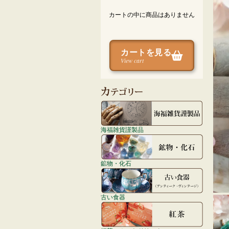
カートの中に商品はありません
カートを見る
View cart
海福雑貨謹製品
鉱物・化石
古い食器