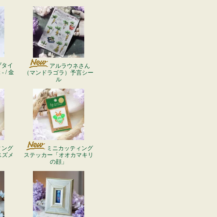
プタイ
アルラウネさん
 / 金
（マンドラゴラ）予言シー
ル
ィング
ミニカッティング
スズメ
ステッカー「オオカマキリ
の顔」