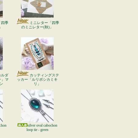
「四季
ミニレター「四季
」
のミニレター(秋)」
ホルダ
カッティングステ
チ」マ
ッカー「ルリボシカミキ
ン
リ」
ochon
silver oval cabochon
loop tie - green