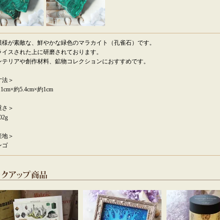
模様が素敵な、鮮やかな緑色のマラカイト（孔雀石）です。
ライスされた上に研磨されております。
ンテリアや創作材料、鉱物コレクションにおすすめです。
寸法＞
.1cm×約5.4cm×約1cm
重さ＞
02g
産地＞
ンゴ