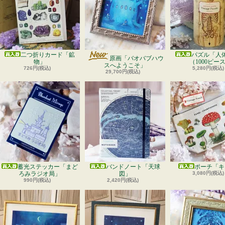
二つ折りカード「鉱
パズル「人
原画「バオバブハウ
物」
（1000ピー
スへようこそ」
726円(税込)
5,280円(税込)
29,700円(税込)
蓄光ステッカー「まど
バンドノート「天球
ポーチ「キ
ろみラジオ局」
図」
3,080円(税込)
990円(税込)
2,420円(税込)