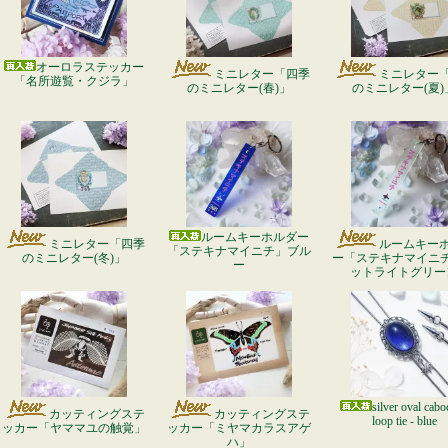
オーロラステッカー
ミニレター「四季
ミニレター
「名所遊覧・クジラ」
のミニレター(春)」
のミニレター(夏)
ルームキーホルダー
ミニレター「四季
ルームキー
「ステキナマイニチ」ブル
のミニレター(冬)」
ー「ステキナマイニ
ー
ットライトグリー
silver oval cab
カッティングステ
カッティングステ
loop tie - blue
ッカー「ヤママユの触覚」
ッカー「ミヤマカラスアゲ
ハ」