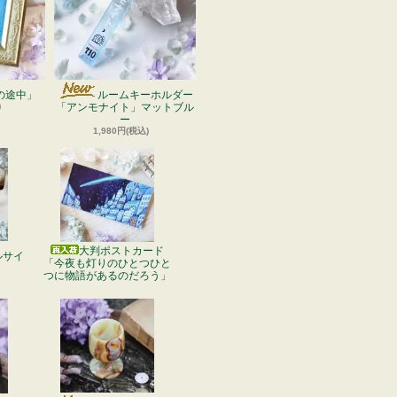
の途中」
ルームキーホルダー
)
「アンモナイト」マットブル
ー
1,980円(税込)
大判ポストカード
ルサイ
「今夜も灯りのひとつひと
つに物語があるのだろう」