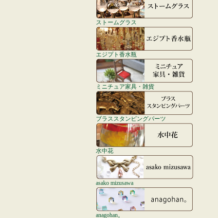
ストームグラス
エジプト香水瓶
ミニチュア家具・雑貨
ブラススタンピングパーツ
水中花
asako mizusawa
anagohan。