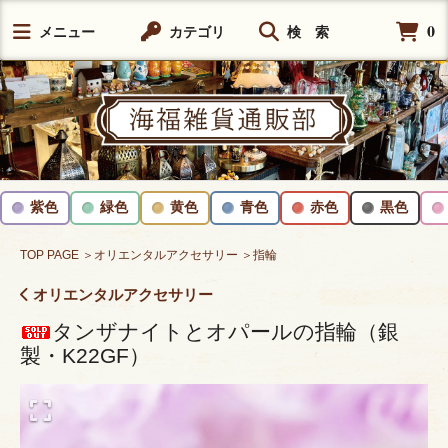
0
メニュー
カテゴリ
検 索
紫色
緑色
黄色
青色
赤色
黒色
TOP PAGE
＞オリエンタルアクセサリー
＞指輪
オリエンタルアクセサリー
タンザナイトとオパールの指輪（銀
製・K22GF）