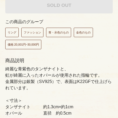
SOLD OUT
この商品のグループ
リング
ファッション
青・水色のもの
金色のもの
価格:20,001円~30,000円
商品説明
綺麗な青紫色のタンザナイトと、
虹が綺麗に入ったオパールが使用された指輪です。
金属部分は銀製（SV925）で、表面はK22GFで仕上げら
れています。
＜寸法＞
タンザナイト 約1.3cm×約1cm
オパール 直径 約0.5cm