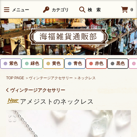
0
メニュー
カテゴリ
検 索
紫色
緑色
黄色
青色
赤色
黒色
TOP PAGE
＞ヴィンテージアクセサリー
＞ネックレス
ヴィンテージアクセサリー
アメジストのネックレス