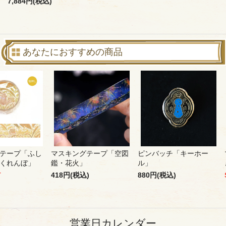
7,884円(税込)
あなたにおすすめの商品
テープ「ふし
マスキングテープ「空図
ピンバッチ「キーホー
くれんぼ」
鑑・花火」
ル」
T
418円(税込)
880円(税込)
営業日カレンダー