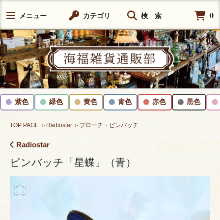
0
メニュー
カテゴリ
検 索
紫色
緑色
黄色
青色
赤色
黒色
TOP PAGE
＞Radiostar
＞ブローチ・ピンバッチ
Radiostar
ピンバッチ「星蝶」（青）