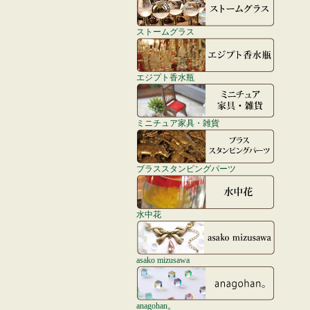
ストームグラス
エジプト香水瓶
ミニチュア家具・雑貨
ブラススタンピングパーツ
水中花
asako mizusawa
anagohan。