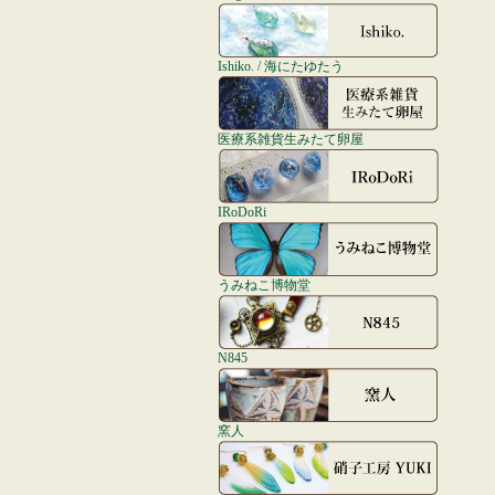
Ishiko. / 海にたゆたう
医療系雑貨生みたて卵屋
IRoDoRi
うみねこ博物堂
N845
窯人