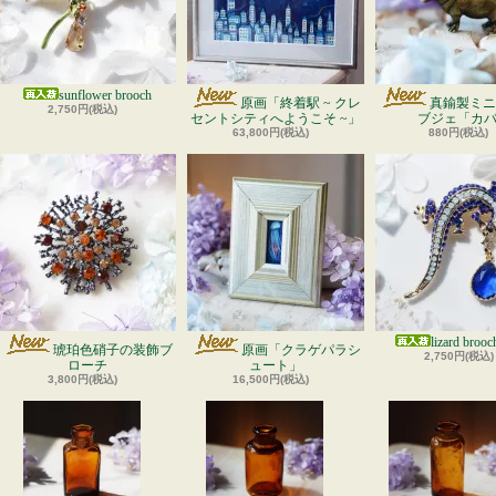
sunflower brooch
原画「終着駅 ~ クレ
真鍮製ミニ
2,750円(税込)
セントシティへようこそ ~」
ブジェ「カ
63,800円(税込)
880円(税込)
lizard brooc
琥珀色硝子の装飾ブ
原画「クラゲパラシ
2,750円(税込)
ローチ
ュート」
3,800円(税込)
16,500円(税込)