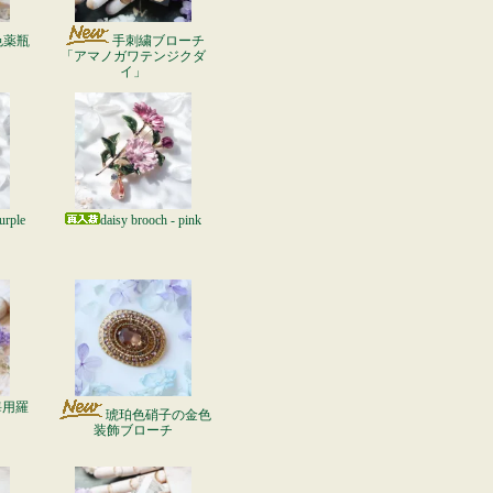
色薬瓶
手刺繍ブローチ
「アマノガワテンジクダ
イ」
urple
daisy brooch - pink
海用羅
琥珀色硝子の金色
装飾ブローチ