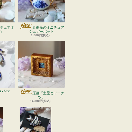
チュアオ
青薔薇のミニチュア
バ」
シュガーポット
1,800円(税込)
h - blue
原画「土星とドーナ
ツ」
14,300円(税込)