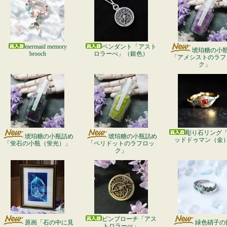
mermaid memory
ペンダント「アスト
琥珀糖の小
brooch
ロラーべ」（銀色）
「アメシストのラフ
ク」
彫り石リング
琥珀糖の小瓶詰め
琥珀糖の小瓶詰め
ッドドゥマン（金
「蛍石の小瓶（蛍光）」
「ペリドットのラフロッ
ク」
ピンブローチ「アス
原画「石の中に見
緑色硝子の
トロラーべ」