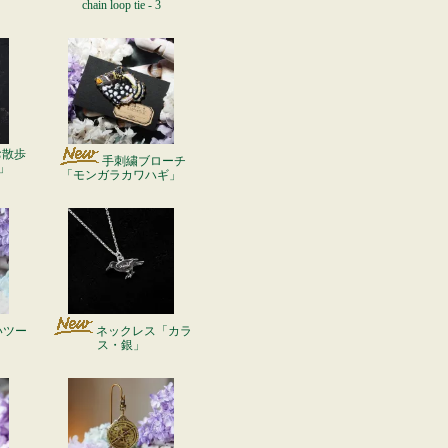
chain loop tie - 3
お散歩
手刺繍ブローチ
」
「モンガラカワハギ」
いツー
ネックレス「カラ
ス・銀」