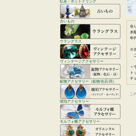
紅茶・ホットドリンク
古いもの
吊
木
年
ウラングラス
※
ご
ヴィンテージアクセサリー
＜
ト
チ
鉱物アクセサリー（鉱物/化石/貝）
こ
琥珀アクセサリー
モルフォ蝶アクセサリー