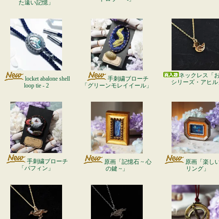
た遠い記憶」
ネックレス「
locket abalone shell
手刺繍ブローチ
シリーズ・アヒル
loop tie - 2
「グリーンモレイイール」
手刺繍ブローチ
原画「記憶石 ~ 心
原画「楽し
「パフィン」
の鍵 ~」
リング」