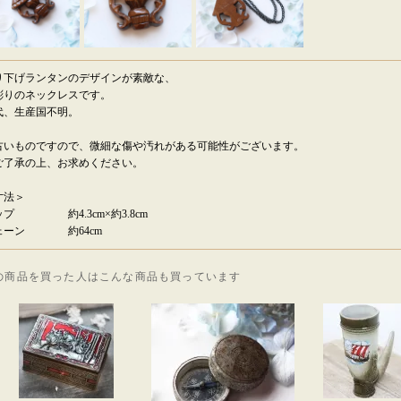
り下げランタンのデザインが素敵な、
彫りのネックレスです。
代、生産国不明。
古いものですので、微細な傷や汚れがある可能性がございます。
了承の上、お求めください。
寸法＞
ップ 約4.3cm×約3.8cm
ェーン 約64cm
の商品を買った人はこんな商品も買っています