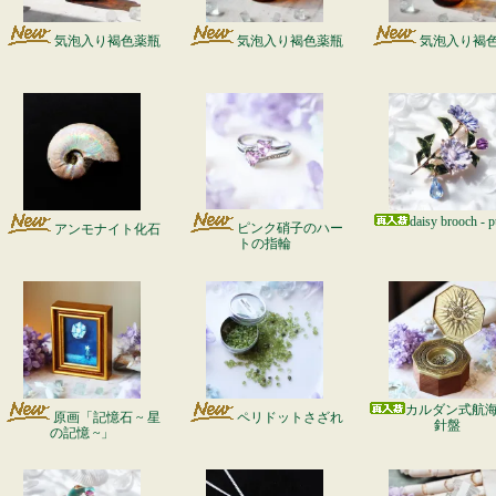
気泡入り褐色薬瓶
気泡入り褐色薬瓶
気泡入り褐
daisy brooch - p
ピンク硝子のハー
アンモナイト化石
トの指輪
カルダン式航
原画「記憶石 ~ 星
ペリドットさざれ
針盤
の記憶 ~」