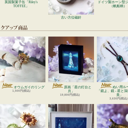
英国製菓子缶「Riley's
ドイツ製ホーン型
TOFFEE」
（帆船柄）
古い方位磁針
ぬい用ル
オウムガイのリング
原画「星の灯台と
「鏡よ、鏡 - 星と深緑
1,500円(税込)
月」
美」
19,800円(税込)
3,630円(税込)