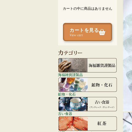
カートの中に商品はありません
カートを見る
View cart
海福雑貨謹製品
鉱物・化石
古い食器