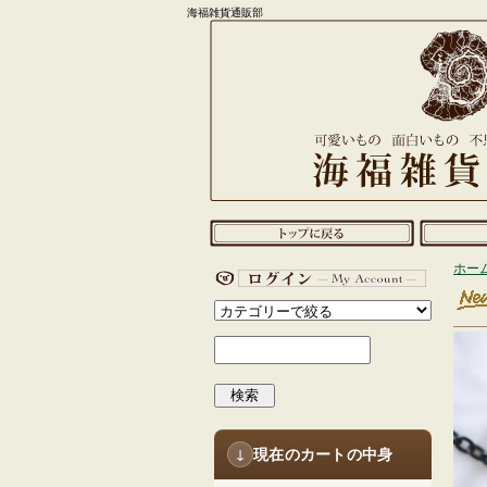
海福雑貨通販部
ホー
検索
現在のカートの中身
↓