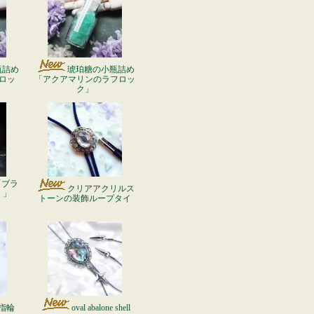
瓶詰め
琥珀糖の小瓶詰め
ロッ
「アクアマリンのラフロッ
ク」
「ブラ
クリアアクリルス
）」
トーンの装飾ループタイ
指輪
oval abalone shell