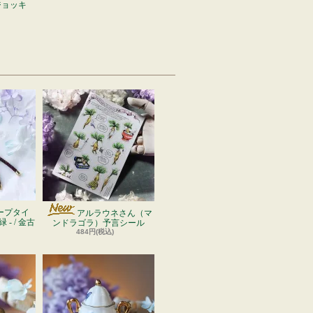
ジョッキ
ープタイ
アルラウネさん（マ
 - / 金古
ンドラゴラ）予言シール
484円(税込)