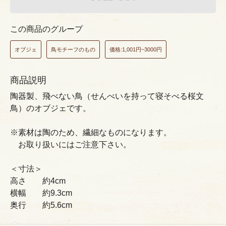
この商品のグループ
オブジェ
鳥モチーフのもの
価格:1,001円~3000円
商品説明
陶器製、飛べない鳥（せんべいを持って寝そべる桜文
鳥）のオブジェです。
※素材は陶のため、繊細なものになります。
お取り扱いにはご注意下さい。
＜寸法＞
高さ 約4cm
横幅 約9.3cm
奥行 約5.6cm