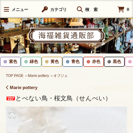
0
メニュー
カテゴリ
検 索
紫色
緑色
黄色
青色
赤色
黒色
TOP PAGE
＞Marie pottery
＞オブジェ
Marie pottery
とべない鳥・桜文鳥（せんべい）