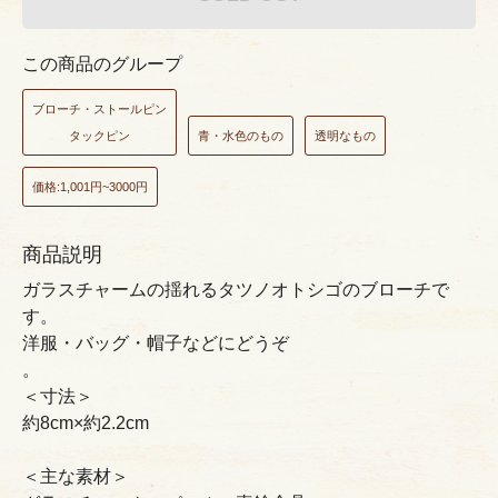
この商品のグループ
ブローチ・ストールピン
タックピン
青・水色のもの
透明なもの
価格:1,001円~3000円
商品説明
ガラスチャームの揺れるタツノオトシゴのブローチで
す。
洋服・バッグ・帽子などにどうぞ
。
＜寸法＞
約8cm×約2.2cm
＜主な素材＞