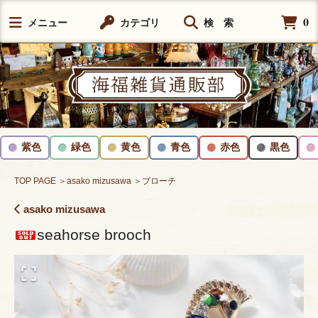
0
メニュー
カテゴリ
検 索
紫色
緑色
黄色
青色
赤色
黒色
TOP PAGE
＞asako mizusawa
＞ブローチ
asako mizusawa
seahorse brooch