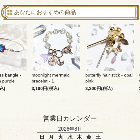
あなたにおすすめの商品
ss bangle -
moonlight mermaid
butterfly hair stick - opal
n purple
bracelet - 1
pink
込)
3,190円(税込)
3,300円(税込)
営業日カレンダー
2026年8月
日
月
火
水
木
金
土