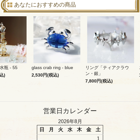
あなたにおすすめの商品
瓶 - 55
glass crab ring - blue
リング「ティアクラウ
ン・銀」
込)
2,530円(税込)
7,800円(税込)
営業日カレンダー
2026年8月
日
月
火
水
木
金
土
1