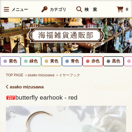
0
メニュー
カテゴリ
検 索
紫色
緑色
黄色
青色
赤色
黒色
TOP PAGE
＞asako mizusawa
＞イヤーフック
asako mizusawa
butterfly earhook - red