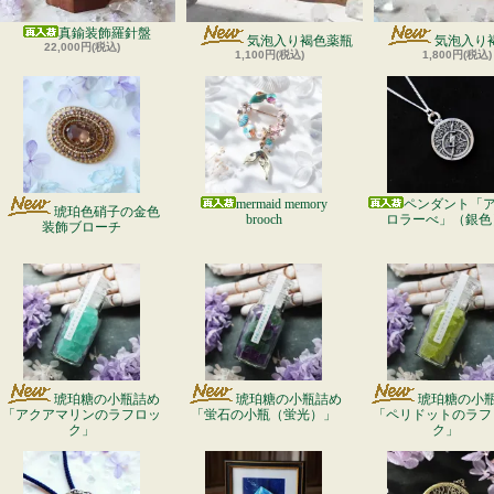
真鍮装飾羅針盤
気泡入り褐色薬瓶
気泡入り
22,000円(税込)
1,100円(税込)
1,800円(税込)
mermaid memory
ペンダント「
琥珀色硝子の金色
brooch
ロラーべ」（銀色
装飾ブローチ
琥珀糖の小瓶詰め
琥珀糖の小瓶詰め
琥珀糖の小
「アクアマリンのラフロッ
「蛍石の小瓶（蛍光）」
「ペリドットのラフ
ク」
ク」