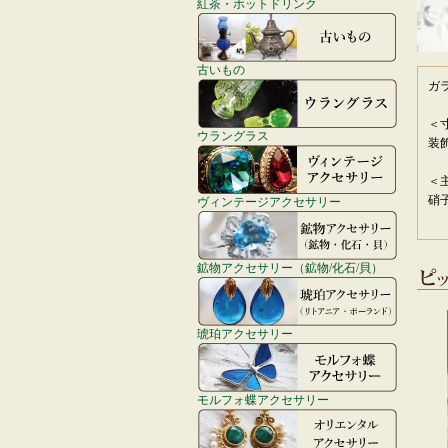
紅茶・ホットドリンク
古いもの
ガ
＜
ウラングラス
装
＜
硝
ヴィンテージアクセサリー
鉱物アクセサリー（鉱物/化石/貝）
琥珀アクセサリー
モルフォ蝶アクセサリー