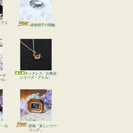
「アス
緑色硝子の指輪
ネックレス「お散歩
ーチ
シリーズ・アヒル」
ール」
~ 心
原画「楽しいツー
リング」