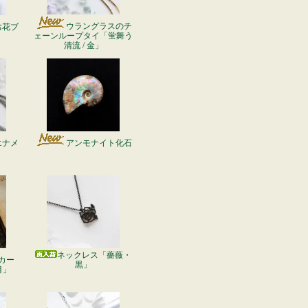
ウラングラスのチ
お花ブ
ェーンループタイ「蛍舞う
清流 / 金」
エナメ
アンモナイト化石
ネックレス「薔薇・
カー
黒」
目」