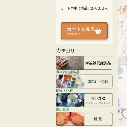
カートの中に商品はありません
カートを見る
View cart
海福雑貨謹製品
鉱物・化石
古い食器