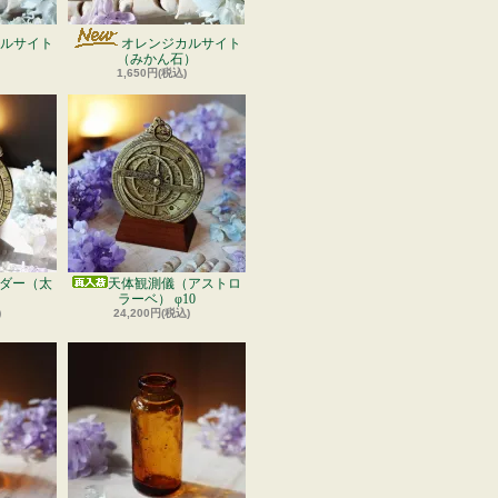
ルサイト
オレンジカルサイト
）
（みかん石）
1,650円(税込)
ダー（太
天体観測儀（アストロ
ラーベ） φ10
)
24,200円(税込)