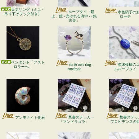
天文リング（ミニ・
ループタイ「鏡
水色硝子の
吊り下げフック付き）
よ、鏡 - 光ゆれる海中 - / 銀
ローチ
古美」
ペンダント「アスト
cat & rose ring -
泡沫模様の
ロラーべ」
amethyst
ルループタイ
禁書ステッカー
禁書ステッ
アンモナイト化石
「マンドラゴラ」
「プロビデンスの