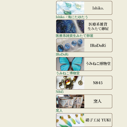
Ishiko. / 海にたゆたう
医療系雑貨生みたて卵屋
IRoDoRi
うみねこ博物堂
N845
窯人