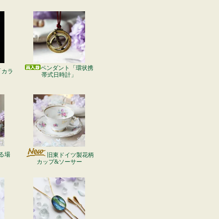
ペンダント「環状携
「カラ
帯式日時計」
る場
旧東ドイツ製花柄
カップ&ソーサー