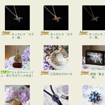
ネックレス「カラ
ネックレス「カラ
ネックレス
ス・銀」
ス・金」
ス・黒」
アストロラーべ（ミ
三日月のブローチ
原画「集ま
ニ・吊り下げフック付き）
所」