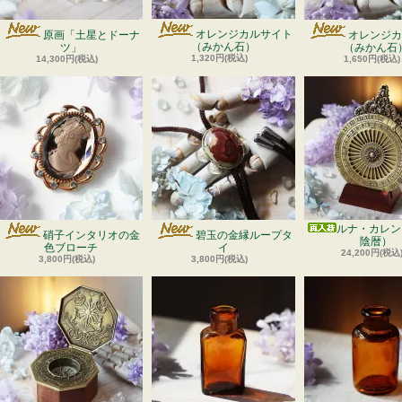
オレンジカルサイト
原画「土星とドーナ
オレンジカ
（みかん石）
ツ」
（みかん石
1,320円(税込)
14,300円(税込)
1,650円(税込)
ルナ・カレン
硝子インタリオの金
碧玉の金縁ループタ
陰暦）
色ブローチ
イ
24,200円(税込
3,800円(税込)
3,800円(税込)