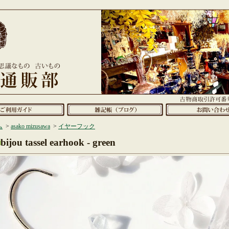
ム
>
asako mizusawa
>
イヤーフック
bijou tassel earhook - green