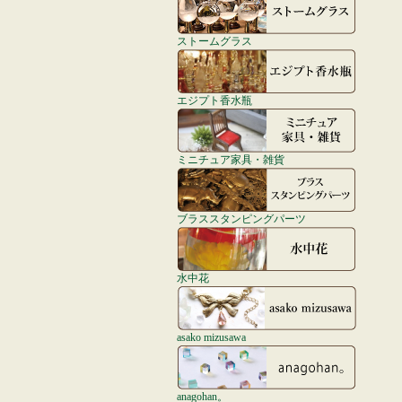
ストームグラス
エジプト香水瓶
ミニチュア家具・雑貨
ブラススタンピングパーツ
水中花
asako mizusawa
anagohan。