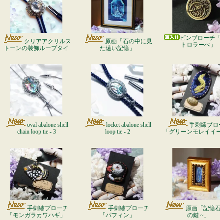
ピンブローチ
クリアアクリルス
原画「石の中に見
トロラーべ」
トーンの装飾ループタイ
た遠い記憶」
oval abalone shell
locket abalone shell
手刺繍ブロ
chain loop tie - 3
loop tie - 2
「グリーンモレイイ
手刺繍ブローチ
手刺繍ブローチ
原画「記憶石 
「パフィン」
「モンガラカワハギ」
の鍵 ~」