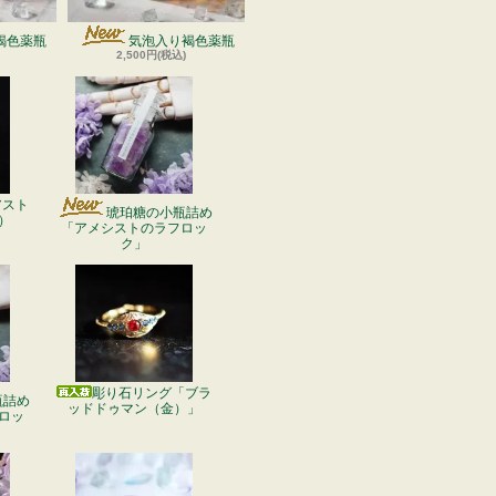
褐色薬瓶
気泡入り褐色薬瓶
2,500円(税込)
アスト
琥珀糖の小瓶詰め
）
「アメシストのラフロッ
ク」
彫り石リング「ブラ
瓶詰め
ッドドゥマン（金）」
ロッ