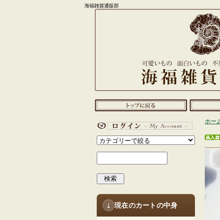
海福雑貨通販部
ホー
検索
現在のカートの中身
↓