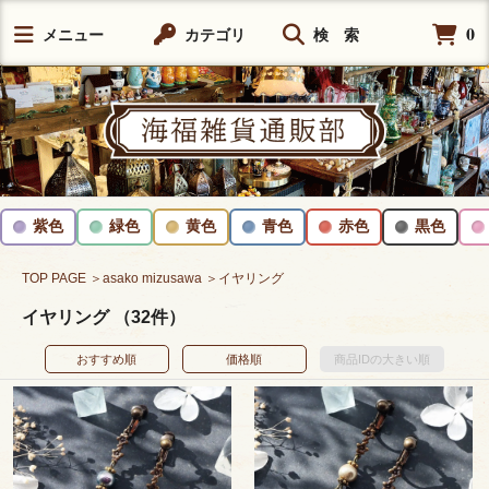
0
メニュー
カテゴリ
検 索
紫色
緑色
黄色
青色
赤色
黒色
TOP PAGE
＞asako mizusawa
＞イヤリング
イヤリング （32件）
おすすめ順
価格順
商品IDの大きい順