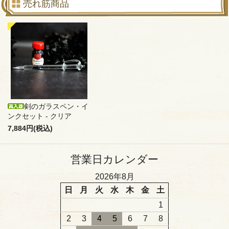
売れ筋商品
剣のガラスペン・イ
ンクセット - クリア
7,884円(税込)
営業日カレンダー
2026年8月
日
月
火
水
木
金
土
1
2
3
4
5
6
7
8