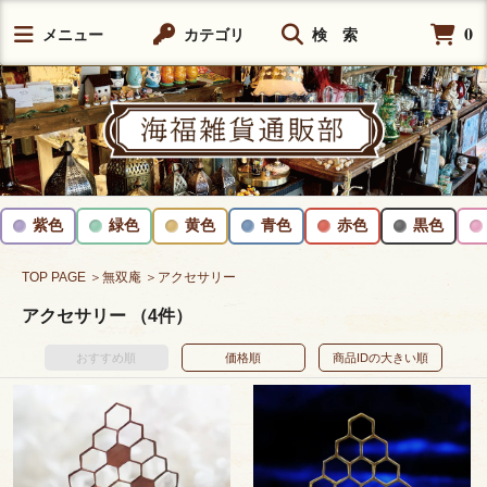
0
メニュー
カテゴリ
検 索
紫色
緑色
黄色
青色
赤色
黒色
TOP PAGE
＞無双庵
＞アクセサリー
アクセサリー （4件）
おすすめ順
価格順
商品IDの大きい順