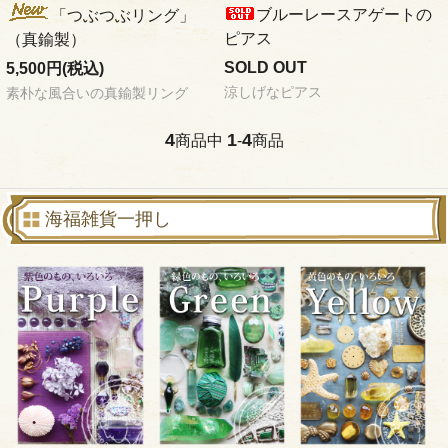
ブルーレースアゲートの
「つぶつぶリング」
ピアス
（真鍮製）
SOLD OUT
5,500円(税込)
涼しげなピアス
素朴な風合いの真鍮製リング
4
1
4
商品中
-
商品
海福雑貨一押し