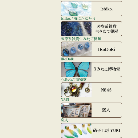
Ishiko. / 海にたゆたう
医療系雑貨生みたて卵屋
IRoDoRi
うみねこ博物堂
N845
窯人