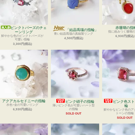
ピンクトパーズのチェ
赤珊瑚の指
「結晶瑪瑙の指輪」
ーンリング
指に絡みつく珊瑚
青い結晶瑪瑙の真鍮製リング
鮮やかな色のピンクトパーズが
6,930円(税込)
4,500円(税込)
可愛い指輪
3,300円(税込)
アクアカルセドニーの指輪
ピンク硝子の指輪
ピンク色スト
水色×金の可愛いリング
薄いピンク色が可愛いハート型
輪
の指輪
6,930円(税込)
鮮やかなピンク色のア
トーンの指輪
SOLD OUT
SOLD OUT