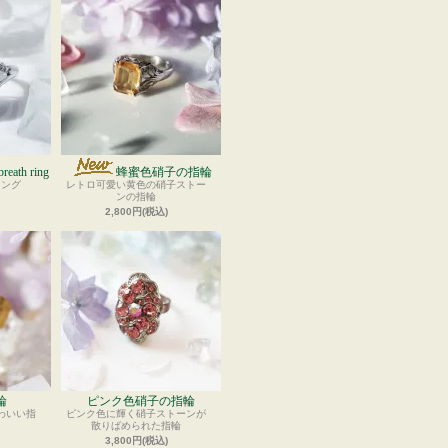
breath ring
蜂蜜色硝子の指輪
リング
レトロ可愛い黄色の硝子ストー
ンの指輪
2,800円(税込)
輪
ピンク色硝子の指輪
わいい指
ピンク色に輝く硝子ストーンが
散りばめられた指輪
3,800円(税込)