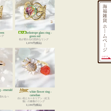
reen
heliotrope glass ring -
ング
green red
色が変わる幻想的なリング
1,870円(税込)
g - emerald
white flower ring -
carnelian
揺れるハ
白い花とカーネリアン（紅玉
髄）の薔薇のリング
3,190円(税込)