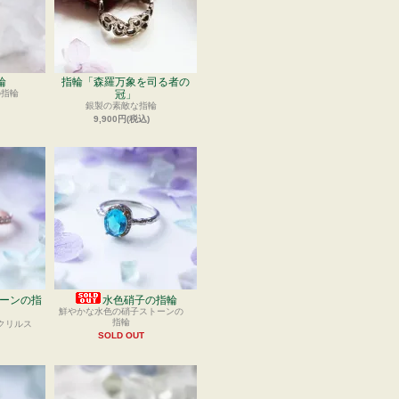
輪
指輪「森羅万象を司る者の
の指輪
冠」
銀製の素敵な指輪
9,900円(税込)
ーンの指
水色硝子の指輪
鮮やかな水色の硝子ストーンの
指輪
クリルス
SOLD OUT