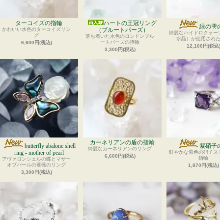
ターコイズの指輪
ハートの王冠リング
緑の雫
かわいい水色のターコイズリン
（ブルートパーズ）
綺麗なハイドロクォー
グ
落ち着いた水色のロンドンブル
水晶）が使用され
ートパーズの指輪
6,600円(税込)
12,100円(税込
3,300円(税込)
カーネリアンの盾の指輪
butterfly abalone shell
紫硝子
綺麗なカーネリアンのリング
ring - mother of pearl
鮮やかな紫色の硝子ス
6,600円(税込)
指輪
アヴァロンシェルの蝶とマザー
オブパールの薔薇のリング
1,870円(税込)
3,300円(税込)