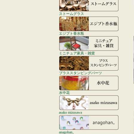
ストームグラス
エジプト香水瓶
ミニチュア家具・雑貨
ブラススタンピングパーツ
水中花
asako mizusawa
anagohan。