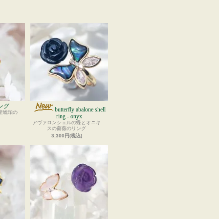
ング
butterfly abalone shell
産琥珀の
ring - onyx
アヴァロンシェルの蝶とオニキ
スの薔薇のリング
3,300円(税込)