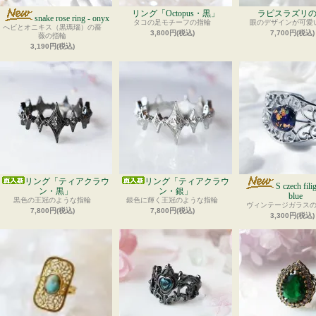
リング「Octopus・黒」
ラピスラズリ
snake rose ring - onyx
タコの足モチーフの指輪
眼のデザインが可愛
へビとオニキス（黒瑪瑙）の薔
3,800円(税込)
7,700円(税込)
薇の指輪
3,190円(税込)
リング「ティアクラウ
リング「ティアクラウ
S czech fili
ン・黒」
ン・銀」
blue
黒色の王冠のような指輪
銀色に輝く王冠のような指輪
ヴィンテージガラス
7,800円(税込)
7,800円(税込)
3,300円(税込)