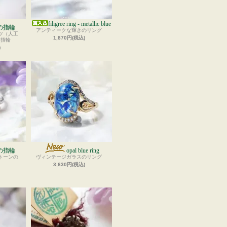
filigree ring - metallic blue
の指輪
アンティークな輝きのリング
ツ（人工
1,870円(税込)
た指輪
)
の指輪
opal blue ring
トーンの
ヴィンテージガラスのリング
3,630円(税込)