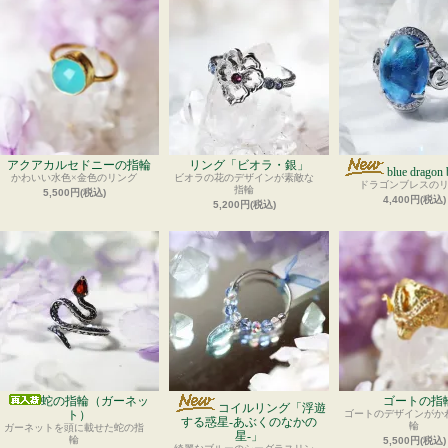
アクアカルセドニーの指輪
リング「ビオラ・銀」
blue dragon 
かわいい水色×金色のリング
ビオラの花のデザインが素敵な
ドラゴンブレスの
指輪
5,500円(税込)
4,400円(税込)
5,200円(税込)
蛇の指輪（ガーネッ
ゴートの指
コイルリング「浮遊
ト）
ゴートのデザインがか
する惑星-あぶくのなかの
輪
ガーネットを頭に載せた蛇の指
星-」
輪
5,500円(税込)