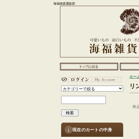
海福雑貨通販部
ホー
リ
商
検索
現在のカートの中身
↓