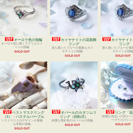
オーロラ色の指輪
カイヤナイトの花装飾
カイヤナイト
オーロラ色に輝くアクリルスト
リング
リング
ーンの指輪
落ち着いたブルーが素敵なカイ
落ち着いたブルーが素
ヤナイトの指輪
ヤナイトの指
SOLD OUT
SOLD OUT
SOLD OUT
ペストマスクリング
オパールのカタツムリ
リング「花
（S）・パステルパープル
リング（回転式）
綺麗な色合いの貝ケー
ーグラスのリン
ペストマスクのデザインが素敵
綺麗な青虹色のオパールの指輪
な革製の指輪
SOLD OUT
SOLD OUT
SOLD OUT