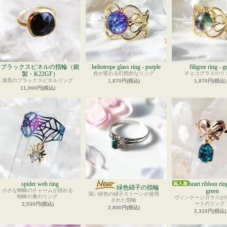
ブラックスピネルの指輪（銀
heliotrope glass ring - purple
filigree ring - g
製・K22GF）
色が変わる幻想的なリング
チェコグラスのリ
漆黒のブラックスピネルリング
1,870円(税込)
1,870円(税込)
11,000円(税込)
spider web ring
heart ribbon rin
緑色硝子の指輪
小さな蜘蛛のチャームが揺れる
green
深い緑色の硝子ストーンが使用
蜘蛛の巣のリング
ヴィンテージガラスが
された指輪
ートのリング
2,530円(税込)
2,800円(税込)
2,310円(税込)