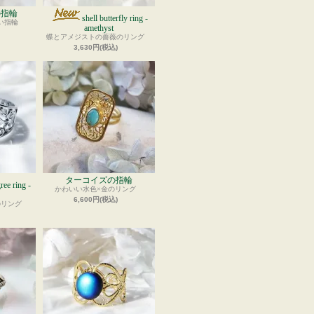
の指輪
shell butterfly ring -
い指輪
amethyst
蝶とアメジストの薔薇のリング
3,630円(税込)
ターコイズの指輪
gree ring -
かわいい水色×金のリング
6,600円(税込)
のリング