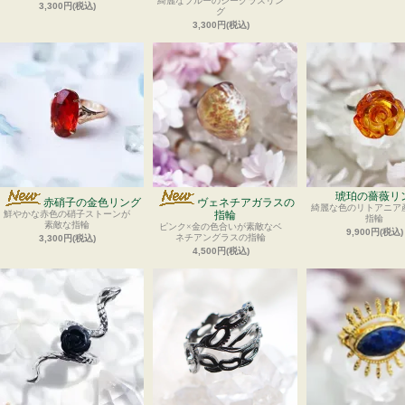
綺麗なブルーのシーグラスリン
3,300円(税込)
グ
3,300円(税込)
琥珀の薔薇リ
赤硝子の金色リング
ヴェネチアガラスの
綺麗な色のリトアニア
鮮やかな赤色の硝子ストーンが
指輪
指輪
素敵な指輪
ピンク×金の色合いが素敵なベ
9,900円(税込)
ネチアングラスの指輪
3,300円(税込)
4,500円(税込)