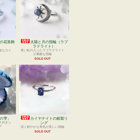
の花装飾
太陽と月の指輪（ラブ
ラドライト）
敵なカイ
青い虹の入ったラブラドライト
輪
が素敵な指輪
SOLD OUT
の雫」
カイヤナイトの銀製リ
ス付きシ
ング
グ
深く鮮やかな青色が美しい指輪
SOLD OUT