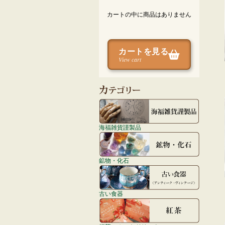
カートの中に商品はありません
カートを見る
View cart
海福雑貨謹製品
鉱物・化石
古い食器